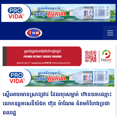
ស្នើអោយមានស្រាវជ្រាវ ដែលបុរសម្នាក់ ហ៊ានយកឈ្មោះ
លោកឧត្តមសេនីយ៍ឯក ហ៊ុន ម៉ាណែត គំរាមកំហែងប្រជា
ពលរដ្ឋ