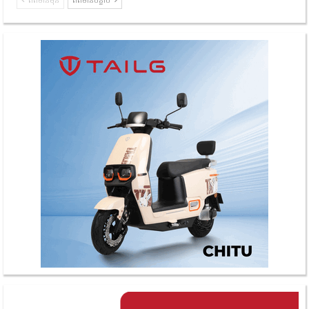
ព័ត៌មានមុន
ព័ត៌មានបន្ទាប់