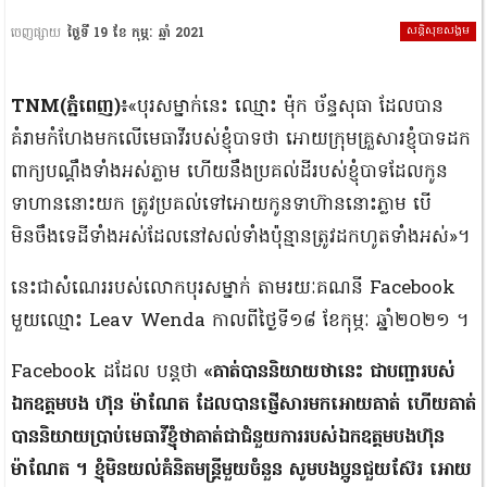
សន្តិសុខសង្គម
ចេញផ្សាយ
ថ្ងៃទី 19 ខែ កុម្ភៈ ឆ្នាំ 2021
TNM(ភ្នំពេញ)
៖«បុរសម្នាក់នេះ ឈ្មោះ ម៉ុក ច័ន្ទសុធា ដែលបាន
គំរាមកំហែងមកលើមេធាវីរបស់ខ្ញុំបាទថា អោយក្រុមគ្រួសារខ្ញុំបាទដក
ពាក្យបណ្ដឹងទាំងអស់ភ្លាម ហើយនឹងប្រគល់ដីរបស់ខ្ញុំបាទដែលកូន
ទាហាននោះយក ត្រូវប្រគល់ទៅអោយកូនទាហ៊ាននោះភ្លាម បើ
មិនចឹងទេដីទាំងអស់ដែលនៅសល់ទាំងប៉ុន្មានត្រូវដកហូតទាំងអស់»។
នេះជាសំណេររបស់លោកបុរសម្នាក់ តាមរយៈគណនី Facebook
មួយឈ្មោះ Leav Wenda កាលពីថ្ងៃទី១៨ ខែកុម្ភៈ ឆ្នាំ២០២១ ។
Facebook ដដែល បន្តថា
«គាត់បាននិយាយថានេះ ជាបញ្ជារបស់
ឯកឧត្តមបង ហ៊ុន ម៉ាណែត ដែលបានផ្ញើសារមកអោយគាត់ ហើយគាត់
បាននិយាយប្រាប់មេធាវីខ្ញុំថាគាត់ជាជំនួយការរបស់ឯកឧត្តមបងហ៊ុន
ម៉ាណែត ។ ខ្ញុំមិនយល់គំនិតមន្រ្តីមួយចំនួន សូមបងប្អូនជួយស៊ែរ អោយ