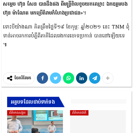
សម្តេច ហ៊ុន សែន បានដឹងផង ពីមន្រ្តីខិលខូចយកឈ្មោះ ឯកឧត្តមបង
ហ៊ុន ម៉ាណែត មកប្រើគំរាមកំហែងប្រជាជន»
។
ទោះបីយ៉ាងណា គិតត្រឹមថ្ងៃទី១៩ ខែកុម្ភៈ ឆ្នាំ២០២១ នេះ TNM ពុំ
ទាន់អាចរកការបំភ្លឺពីភាគីដែលរងការចោទប្រកាន់ បាននៅឡើយទេ
៕
ចែករំលែក
អត្ថបទដែលជាប់ទាក់ទង
ព័ត៍មានសង្គម
ព័ត៌មានជាតិ