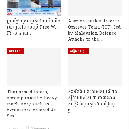
ប្រយ័ត្ន! គ្រោះថ្នាក់ដែលមើលមិន
A seven-nation Interim
ឃើញនៅពេលប្រើ Free Wi-
Observer Team (IOT), led
Fi សាធារណៈ
by Malaysian Defence
Attaché to the…
នយោបាយ
សន្តិសុខសង្គម
Thai armed forces,
កងទ័ពថៃបង្កវិនាសកម្មលើជន
accompanied by heavy
ស៊ីវិលរបស់កម្ពុជា បាញ់ផ្លោង
machinery such as
កាំភ្លើងធំចូលភូមិឋាន បំផ្លាញ
excavators, entered An
ផ្ទះ…
Ses…