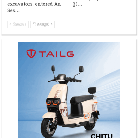
excavators, entered An
ផ្ទះ…
Ses…
ព័ត៌មានមុន
ព័ត៌មានបន្ទាប់