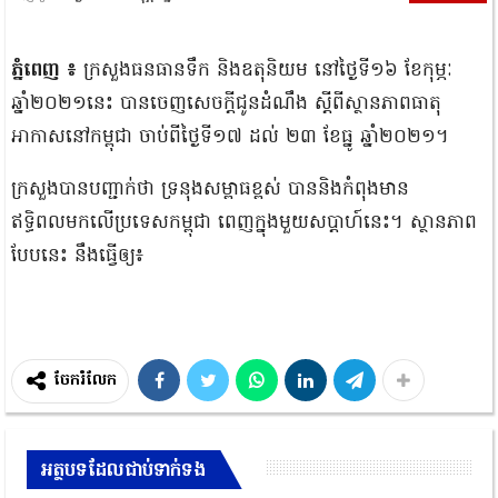
ភ្នំពេញ ៖
ក្រសួងធនធានទឹក និងឧតុនិយម នៅថ្ងៃទី១៦ ខែកុម្ភៈ
ឆ្នាំ២០២១នេះ បានចេញសេចក្តីជូនដំណឹង ស្តីពីស្ថានភាពធាតុ
អាកាសនៅកម្ពុជា ចាប់ពីថ្ងៃទី១៧ ដល់ ២៣ ខែធ្នូ ឆ្នាំ២០២១។
ក្រសួងបានបញ្ជាក់ថា ទ្រនុងសម្ពាធខ្ពស់ បាននិងកំពុងមាន
ឥទ្ធិពលមកលើប្រទេសកម្ពុជា ពេញក្នុងមួយសប្តាហ៍នេះ។ ស្ថានភាព
បែបនេះ នឹងធ្វើឲ្យ៖
ចែករំលែក
អត្ថបទដែលជាប់ទាក់ទង