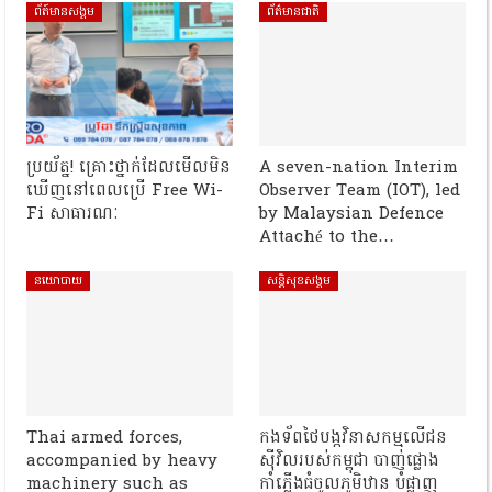
ព័ត៍មានសង្គម
ព័ត៌មានជាតិ
ប្រយ័ត្ន! គ្រោះថ្នាក់ដែលមើលមិន
A seven-nation Interim
ឃើញនៅពេលប្រើ Free Wi-
Observer Team (IOT), led
Fi សាធារណៈ
by Malaysian Defence
Attaché to the…
នយោបាយ
សន្តិសុខសង្គម
Thai armed forces,
កងទ័ពថៃបង្កវិនាសកម្មលើជន
accompanied by heavy
ស៊ីវិលរបស់កម្ពុជា បាញ់ផ្លោង
machinery such as
កាំភ្លើងធំចូលភូមិឋាន បំផ្លាញ