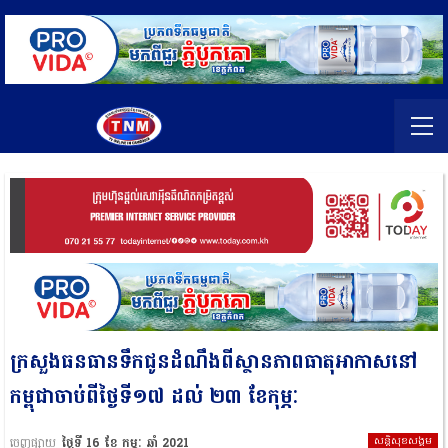
ក្រសួងធនធានទឹកជូនដំណឹងពីស្ថានភាពធាតុអាកាសនៅ
កម្ពុជាចាប់ពីថ្ងៃទី១៧ ដល់ ២៣ ខែកុម្ភៈ
សន្តិសុខសង្គម
ចេញផ្សាយ
ថ្ងៃទី 16 ខែ កុម្ភៈ ឆ្នាំ 2021