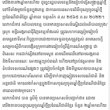
យើងខាន២ឆ្នាំមកហើយ ដូច្នេះរដ្ឋបាលខេត្តនឹងរៀបចំធ្វើសង្រ្កាន្តឆ្នាំថ្មី
នៅទីតាំងមួយចំនួនក្នុងខេត្ត ជាការអបអរសាទរពិធីបុណ្យចូលឆ្នាំថ្មី
ប្រពៃណីជាតិខ្មែរ ឆ្នាំខាល ចត្វាស័ក ព.ស ២៥៦៥ គ.ស ២០២២។
លោកជំទាវ អភិបាលខេត្ត បានមានប្រសាសន៍ស្នើរដល់អភិបាលក្រុង/
ស្រុក មន្ទីរអង្គភាពជុំវិញខេត្តទាំងអស់ ត្រូវសហការត្រៀមរៀបចំ
តាមតួរនាទីភារៈកិច្ចប្រកបដោយការទទួលខុសត្រូវខ្ពស់ តាមសេចក្តី
សម្រេចស្តីពីការបង្កើតក្រុមការងាររៀបចំព្រឹត្តិការណ៍សង្រ្កាន្ត ជា
ពិសេស ការដាក់ភ្លើងនៅតាមសួន តាមដើមឈើនៅតាមអង្គភាព
និងទីសាធារណៈ អោយឆ្លុះគ្រប់ពណ៌ ហើយនៅគ្រប់វត្តអារាម និង
តំបន់ទេសចរណ៍ផ្សេងៗ ត្រូវរៀបចំកន្លែង និងទីធ្លាអោយបានស្អាត
ប្រកបដោយសោភ័ណភាព ដើម្បីទាក់ទាញភ្ញៀវទេសចរណ៍ជាតិ និង
អន្តរជាតិ មកលេងកំសាន្តក្នុងឱកាសបុណ្យចូលឆ្នាំថ្មីប្រពៃណីជាតិខ្មែរ
នាពេលខាងមុខនេះ។
លោកជំទាវ បាន ស្រីមុំ បានមានប្រសាសន៍បញ្ជាក់ថា៖ ដោយ
យើងខានបារព្ធបុណ្យចូលឆ្នាំថ្មីប្រពៃណីជាតិខ្មែរ ចំនួន ២ឆ្នាំមកហើយ