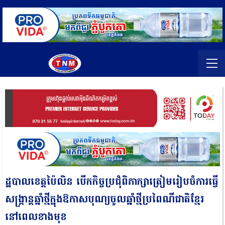
ដ្ឋបាលខេត្តប៉ៃលិន បើកកិច្ចប្រជុំពិភាក្សាត្រៀមរៀបចំការធ្វើ
សង្រ្កាន្តឆ្នាំថ្មីក្នុងឱកាសបុណ្យចូលឆ្នាំថ្មីប្រពៃណីជាតិខ្មែរ
នៅពេលខាងមុខ