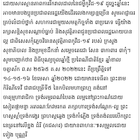
ដោយសារស្ថានភាពការរីករាលដាលនៃជម្ងឺកូវីដ-១៩ ដូច្នេះឆ្នាំនេះ
អាចមានបងប្អូនប្រជាពលរដ្ឋយើងដើរលេងកម្សាន្តច្រើន សូមអាជ្ញាធរ
គ្រប់លំដាប់ថ្នាក់ សហការជាមួយសមត្ថកិច្ចទាំង ៣ប្រភេទ ធ្វើយ៉ាង
រក្សាសន្តិសុខសណ្តាប់ធ្នាប់ និងសុវត្ថិភាពជូនប្រជាពលរដ្ឋអោយបាន
ល្អ ជាពិសេសកុំភ្លេចវិធានសុវត្ថិភាពកូវីដ-១៩ របស់ ក្រសួង
សុខាភិបាល និងប្រមុខដឹកនាំ សម្តេចតេជោ សែន ៣កាពារ ៣កុំ។
សូមបញ្ជាក់ថា៖ ពិធីបុណ្យចូលឆ្នាំថ្មី ប្រពៃណីជាតិខ្មែរ ឆ្នាំខាល
ចត្វាស័ក ព.ស ២៥៦៥ គ.ស ២០២២នេះ គឺប្រព្រឹត្តិទៅ
១៤-១៥-១៦ ខែមេសា ឆ្នាំ២០២២ ដោយមានទេធីតា ព្រះនាម
កិរិណីទេវី ជារាជបុត្រីទី៥ នៃកបិលមហាព្រហ្ម គង់នៅ
ចាតុម្មហារាជិកា ទ្រង់អម្ពរពណ៌បៃតង លម្អនៅព្រះកាណ៌ដោយ
សៀតផ្កាមន្ទា អភរណៈកែវមរកត ភក្សាហារទ្រង់សណ្ដែក-ល្ង ព្រះ
ហស្ដស្តាំទ្រង់កង្វេរ ព្រហស្តឆ្វេង ទ្រង់កាំភ្លើង ទ្រង់គង់ឈរបើកព្រះ
នេត្រនៅលើខ្នង ដំរី (គជសារ) ជាយានពាហនៈ៕សម្រួលដោយ
ទៀង បុណ្ណរី