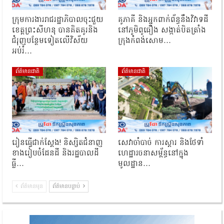
ក្រុមការងាររាជរដ្ឋាភិបាលចុះជួយ
គូភាគី និងអ្នកពាក់ព័ន្ធនឹងវិវាទដី
ខេត្តព្រះសីហនុ បានគិតគូរនិង
នៅភូមិពូធឿង សង្កាត់បិតត្រាំង
ជំរុញបន្ថែមទៀតលើវិស័យ
ក្រុងកំពង់សោម…
អប់រំ…
ព័ត៌មានជាតិ
ព័ត៌មានជាតិ
រៀនធ្វើជាក់ស្ដែង! និស្សិតជំនាញ
សេវាចាំបាច់ ការស្តារ និងថែទាំ
ខាងរៀបចំដែនដី និងរដ្ឋបាលដី
ហេដ្ឋារចនាសម្ព័ន្ធនៅក្នុង
ធ្លី…
មូលដ្ឋាន…
ព័ត៌មានមុន
ព័ត៌មានបន្ទាប់