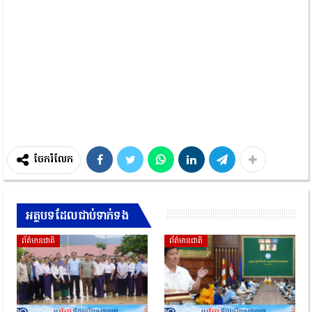
ចែករំលែក
អត្ថបទដែលជាប់ទាក់ទង
ព័ត៌មានជាតិ
ព័ត៌មានជាតិ