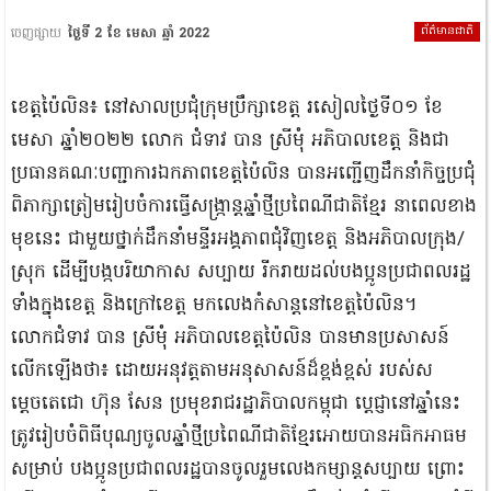
ព័ត៌មានជាតិ
ចេញផ្សាយ
ថ្ងៃទី 2 ខែ មេសា ឆ្នាំ 2022
ខេត្តប៉ៃលិន៖ នៅសាលប្រជុំក្រុមប្រឹក្សាខេត្ត រសៀលថ្ងៃទី០១ ខែ
មេសា ឆ្នាំ២០២២ លោក ជំទាវ បាន ស្រីមុំ អភិបាលខេត្ត និងជា
ប្រធានគណៈបញ្ជាការឯកភាពខេត្តប៉ៃលិន បានអញ្ជើញដឹកនាំកិច្ចប្រជុំ
ពិភាក្សាត្រៀមរៀបចំការធ្វើសង្រ្កាន្តឆ្នាំថ្មីប្រពៃណីជាតិខ្មែរ នាពេលខាង
មុខនេះ ជាមួយថ្នាក់ដឹកនាំមន្ទីរអង្គភាពជុំវិញខេត្ត និងអភិបាលក្រុង/
ស្រុក ដើម្បីបង្កបរិយាកាស សប្បាយ រីករាយដល់បងប្អូនប្រជាពលរដ្ឋ
ទាំងក្នុងខេត្ត និងក្រៅខេត្ត មកលេងកំសាន្តនៅខេត្តប៉ៃលិន។
លោកជំទាវ បាន ស្រីមុំ អភិបាលខេត្តប៉ៃលិន បានមានប្រសាសន៍
លើកឡើងថា៖ ដោយអនុវត្តតាមអនុសាសន៍ដ៏ខ្ពង់ខ្ពស់ របស់ស
ម្តេចតេជោ ហ៊ុន សែន ប្រមុខរាជរដ្ឋាភិបាលកម្ពុជា ប្តេជ្ញានៅឆ្នាំនេះ
ត្រូវរៀបចំពិធីបុណ្យចូលឆ្នាំថ្មីប្រពៃណីជាតិខ្មែរអោយបានអធិកអាធម
សម្រាប់ បងប្អូនប្រជាពលរដ្ឋបានចូលរួមលេងកម្សាន្តសប្បាយ ព្រោះ