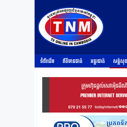
ទំព័រដើម
ព័ត៌មានជាតិ
អន្តរជាតិ
សន្តិសុ