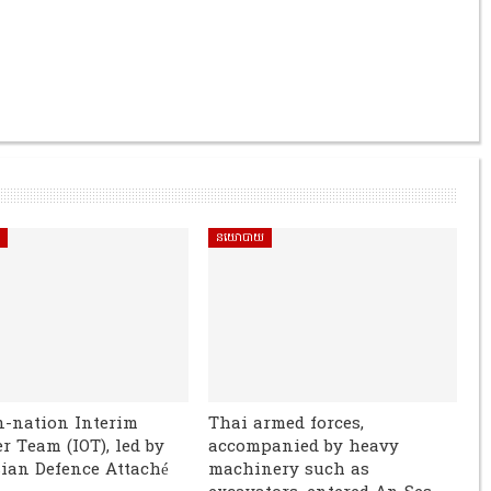
ិ
នយោបាយ
n-nation Interim
Thai armed forces,
r Team (IOT), led by
accompanied by heavy
ian Defence Attaché
machinery such as