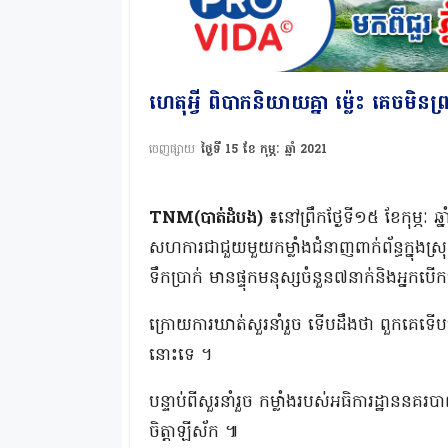
ហេតុអ្វី ពិបាកនិយាយគ្នា ម្ល៉េះ គេចមិ
ចេញផ្សាយ
ថ្ងៃទី 15 ខែ កុម្ភៈ ឆ្នាំ 2021
TNM(បាត់ដំបង) ៖
នៅព្រឹកថ្ងែទី១៥ ខែកុម្ភៈ
សហការជាជួយមួយកម្លាំងជំនាញពាក់ព័ន្ធក្នុ
ទឹកប្រាក់ មានផ្ទុកមនុស្សចំនួន៧នាក់និងអ្នកបើក
ក្រោយការឃាត់សួរនាំរួច ទើបដឹងថា ពួកគេទើបធ្
នោះទេ ។
បន្ទាប់ពីសួរនាំរួច កម្លាំងរបស់អធិការដ្ឋានន
ចិត្តាឡីស័ក ៕