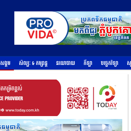
ខសង្គម
សិល្បៈ & កម្សាន្ត
នយោបាយ
កីឡា
បច្ចេកវិទ្យា
ស