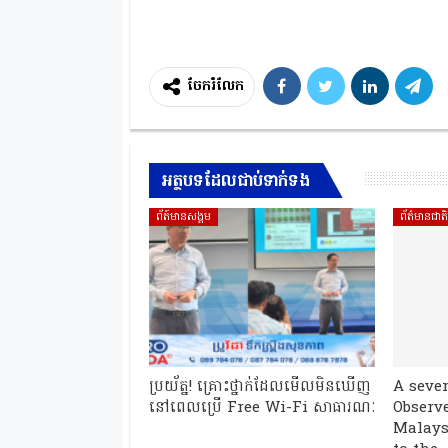
ចែករំលែក
អត្ថបទដែលជាប់ទាក់ទង
ព័ត៍មានសង្គម
ព័ត៌មានជាត
ប្រយ័ត្ន! គ្រោះថ្នាក់ដែលមើលមិនឃើញ
A seve
នៅពេលប្រើ Free Wi-Fi សាធារណៈ
Observe
Malays