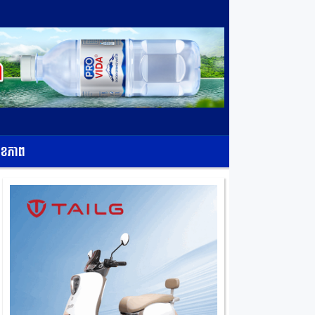
ុខភាព