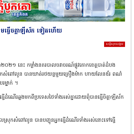
នព្រមធ្វើចត្តាឡីស័ក ទៀតហើយ
សន្តិសុខសង្គម
 ឆ្នាំ២០២១ នេះ កម្លាំងនគរបាលចរាចរណ៍ផ្លូវគោកខេត្តបាត់ដំបង
ងស្រុកសំពៅលូន បានឃាត់រថយន្តមួយគ្រឿងម៉ាក ហាយលែនឌ័រ ពណ៌
បរម្នាក់ ។
វើដំណើរឆ្លងមកពីប្រទេសថៃទាំងអស់គ្នាដោយពុំបានធ្វើចិត្តាឡីស័ក
គរបាលស្រុកសំពៅលូន បានបញ្ជូនអ្នកធ្វើដំណើរទាំងអស់នោះទៅធ្វើ