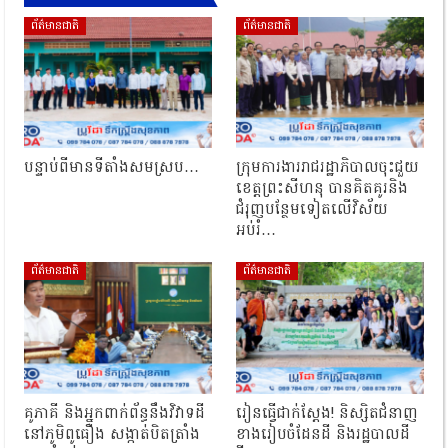
ព័ត៌មានជាតិ
ព័ត៌មានជាតិ
បន្ទាប់ពីមានទីតាំងសមស្រប…
ក្រុមការងាររាជរដ្ឋាភិបាលចុះជួយ
ខេត្តព្រះសីហនុ បានគិតគូរនិង
ជំរុញបន្ថែមទៀតលើវិស័យ
អប់រំ…
ព័ត៌មានជាតិ
ព័ត៌មានជាតិ
គូភាគី និងអ្នកពាក់ព័ន្ធនឹងវិវាទដី
រៀនធ្វើជាក់ស្ដែង! និស្សិតជំនាញ
នៅភូមិពូធឿង សង្កាត់បិតត្រាំង
ខាងរៀបចំដែនដី និងរដ្ឋបាលដី