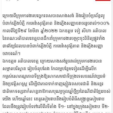
ក្រោយពីក្រុមការងារបច្ចេកទេសបានសាងសង់ និងរៀបចំប្រព័ន្ធលូ
បំពាក់ភ្លើងបំភ្លឺ កាមេរ៉ាសុវត្ថិភាព និងភ្លើងសញ្ញាចរាចររួចរាល់១០០%
កាលពីថ្ងៃទី២៩ ខែមីនា ឆ្នាំ២០២២ ឯកឧត្តម ទៀ សីហា អភិបាល
នៃគណៈអភិបាលខេត្តបានដឹកនាំក្រុមការងារចម្រុះចុះពិនិត្យផ្លូវទាំង
៣៨ខ្សែដែលបានបំពាក់ភ្លើងបំភ្លឺ កាមេរ៉ាសុវត្ថិភាព និងភ្លើងសញ្ញា
ចរាចរណ៍។
ឯកឧត្តម អភិបាលខេត្ត ក្រោយសាងសង់រួចរាល់ក្រុមការងារបាន
សម្អាតបរិស្ថាន រៀបចំតុបតែង កែលម្អបន្ថែមទៀតដើម្បីលើក
កម្ពស់សោភណ្ឌភាពទីក្រុងឱ្យសាកសមជាទីក្រុងទេសចរណ៍វប្បធម៌
និងប្រវត្តិសាស្ត្រ ដើម្បីជាភាពទាក់ទាញភ្ញៀវទេសចរជាតិ និងអន្តរ
ជាតិមកទស្សនាកំសាន្តនាឱកាសបុណ្យចូលឆ្នាំថ្មីប្រពៃណីជាតិខ្មែររបស់
យើង ហើយឆ្នាំនេះ ខេត្តសៀមរាបនឹងរៀបចំពិធីសង្ក្រាន្តសៀមរាប
ដែលនឹងត្រូវរៀបចំទៅលើពីរទីតាំង ទី១- នៅក្នុងក្រុងសៀមរាប ទី២-