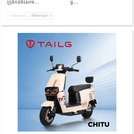
ក្រុងកំពង់សោម…
ធ្លី…
ព័ត៌មានមុន
ព័ត៌មានបន្ទាប់