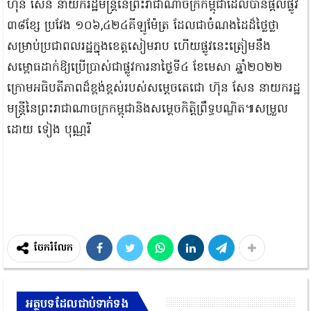
ហ៊ុន សែន នាយករដ្ឋមន្ត្រីនៃព្រះរាជាណាចក្រកម្ពុជាដែលបានផ្តល់ផ្លូវ
៣៨ខ្សែ ប្រវែង ១០៦,៤២៤គីឡូម៉ែត្រ ដែលជាចំណងដៃដ៏ថ្លៃថ្លា
សម្រាប់ប្រជាពលរដ្ឋក្នុងខេត្តសៀមរាប ហើយផ្លូវនេះត្រៀមនឹង
សម្ពោធដាក់ឱ្យប្រើប្រាស់ជាផ្លូវការនាថ្ងៃទី៤ ខែមេសា ឆ្នាំ២០២២
ក្រោមអធិបតីភាពដ៏ខ្ពង់ខ្ពស់របស់សម្តេចតេជោ ហ៊ុន សែន នាយករដ្ឋ
មន្ត្រីនៃព្រះរាជាណាចក្រកម្ពុជានិងសម្តេចកិត្តិព្រឹទ្ធបណ្ឌិត៕សម្រួល
ដោយ ទៀង បុណ្ណរី
ចែករំលែក
អត្ថបទដែលជាប់ទាក់ទង