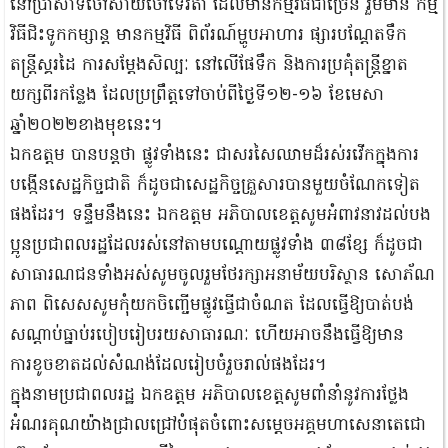
នៅប្រាសាទចៅសាយចៅទេវតា ដែលមានកម្មវិធីជាច្រើន រួមមាន កម្ម
វិធីជិះទូកកម្សាន្ត មានកម្មវិធី ពិព័រណ៍ម្ហូបអាហារ ផ្សារបណ្តែតទឹក
តន្រ្តីស្គរដៃ ការសម្តែងសិល្បៈ នៅលើផែទឹក និងការប្រគុំតន្រ្តីខ្នាត
យក្សពីរកន្លែង ដែលប្រព្រឹត្តទៅចាប់ពីថ្ងៃទី១២-១៦ ខែមេសា
ឆ្នាំ២០២២ខាងមុខនេះ។
ឯកឧត្តម បានបន្តថា ផ្លូវទាំងនេះ ជាសរសៃឈាមដ៏រស់រវេីកក្នុងការ
បង្កេីនសេដ្ឋកិច្ចជាតិ​ ក៏ដូចជាសេដ្ឋកិច្ចគ្រួសារបានមួយចំណែកទៀត
ផងដែរ។ ទន្ទឹមនឹងនេះ ឯកឧត្តម អភិបាលខេត្តសូមអំពាវនាវដល់បង
ប្អូនប្រជាពលរដ្ឋដែលរស់នៅតាមបណ្តោយផ្លូវទាំង ៣៨ខ្សែ ក៏ដូចជា
សាធារណជនទាំងអស់សូមចូលរួមថែរក្សាអនាម័យបរិស្ថាន សោភ័ណ
ភាព ពិសេសសូមកុំយកចិញ្ចើមផ្លូវធ្វើជាចំណត ដែលធ្វើឱ្យបាត់បង់
សណ្តាប់ធ្នាប់របៀបរៀបរយសាធារណៈ ហើយអាចនឹងធ្វើឱ្យមាន
ការខូចខាតដល់សំណង់ដែលរៀបចំរួចរាល់ផងដែរ។
ក្នុងនាមប្រជាពលរដ្ឋ ឯកឧត្តម អភិបាលខេត្តសូមពាំនាំនូវការថ្លែង
អំណរគុណយ៉ាងជ្រាលជ្រៅបំផុតចំពោះសម្តេចអគ្គមហាសេនាតេជោ