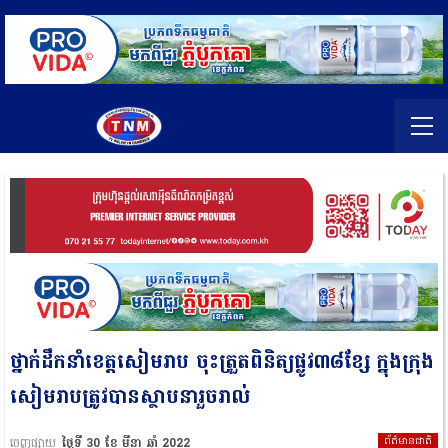
ថ្នាក់ដឹកនាំខេត្តសៀមរាប ចុះត្រួតពិនិត្យផ្លូវ៣៨ខ្សែ ក្នុងក្រុង
សៀមរាបត្រូវបានស្ថាបនារួចរាល់
ព័ត៌មានជាតិ
ចេញផ្សាយ
ថ្ងៃទី 30 ខែ មីនា ឆ្នាំ 2022