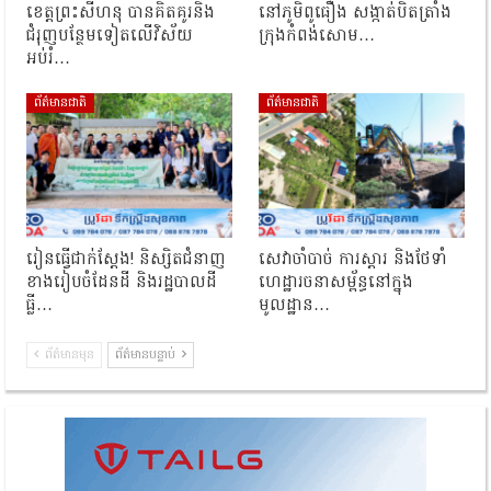
ខេត្តព្រះសីហនុ បានគិតគូរនិង
នៅភូមិពូធឿង សង្កាត់បិតត្រាំង
ជំរុញបន្ថែមទៀតលើវិស័យ
ក្រុងកំពង់សោម…
អប់រំ…
ព័ត៌មានជាតិ
ព័ត៌មានជាតិ
រៀនធ្វើជាក់ស្ដែង! និស្សិតជំនាញ
សេវាចាំបាច់ ការស្តារ និងថែទាំ
ខាងរៀបចំដែនដី និងរដ្ឋបាលដី
ហេដ្ឋារចនាសម្ព័ន្ធនៅក្នុង
ធ្លី…
មូលដ្ឋាន…
ព័ត៌មានមុន
ព័ត៌មានបន្ទាប់