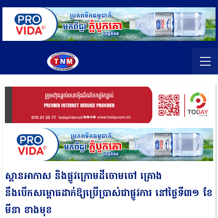
ស្ពានអាកាស និងផ្លូវក្រោមដីចោមចៅ គ្រោង
នឹងបើកសម្ពោធដាក់ឱ្យប្រើប្រាស់ជាផ្លូវការ នៅថ្ងៃទី៣១ ខែ
មីនា ខាងមុខ