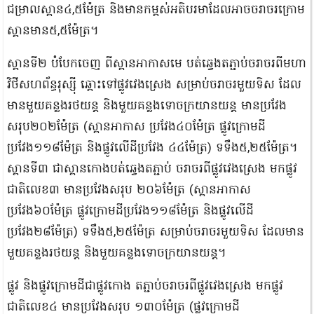
ជម្រាលស្ពាន៤,៥ម៉ែត្រ និងមានកម្ពស់អតិបរមាដែលអាចចរាចរក្រោម
ស្ពានមាន៥,៥ម៉ែត្រ។
ស្ពានទី២ បំបែកចេញ ពីស្ពានអាកាសមេ បត់ឆ្វេងតភ្ជាប់ចរាចរពីមហា
វិថីសហព័ន្ធរុស្ស៊ី ឆ្ពោះទៅផ្លូវវេងស្រេង សម្រាប់ចរាចរមួយទិស ដែល
មានមួយគន្លងរថយន្ត និងមួយគន្លងទោចក្រយានយន្ត មានប្រវែង
សរុប២០២ម៉ែត្រ (ស្ពានអាកាស ប្រវែង៤០ម៉ែត្រ ផ្លូវក្រោមដី
ប្រវែង១១៨ម៉ែត្រ និងផ្លូវលើដីប្រវែង ៤៤ម៉ែត្រ) ទទឹង៥,២៥ម៉ែត្រ។
ស្ពានទី៣ ជាស្ពានកោងបត់ឆ្វេងតភ្ជាប់ ចរាចរពីផ្លូវវេងស្រេង មកផ្លូវ
ជាតិលេខ៣ មានប្រវែងសរុប ២០៦ម៉ែត្រ (ស្ពានអាកាស
ប្រវែង៦០ម៉ែត្រ ផ្លូវក្រោមដីប្រវែង១១៨ម៉ែត្រ និងផ្លូវលើដី
ប្រវែង២៨ម៉ែត្រ) ទទឹង៥,២៥ម៉ែត្រ សម្រាប់ចរាចរមួយទិស ដែលមាន
មួយគន្លងរថយន្ត និងមួយគន្លងទោចក្រយានយន្ត។
ផ្លូវ និងផ្លូវក្រោមដីជាផ្លូវកោង តភ្ជាប់ចរាចរពីផ្លូវវេងស្រេង មកផ្លូវ
ជាតិលេខ៤ មានប្រវែងសរុប ១៣០ម៉ែត្រ (ផ្លូវក្រោមដី