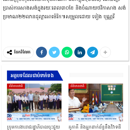
ប្រាស់ការសាងសង់ក្នុងរយៈពេល៣០ខែ និងចំណាយថវិកាសាង សង់
ប្រមាណ២២លានដុល្លារអាម៉េរិក៕​សម្រួលដោយ ទៀង បុណ្ណរី
ចែករំលែក
អត្ថបទដែលជាប់ទាក់ទង
ព័ត៌មានជាតិ
ព័ត៌មានជាតិ
ក្រុមការងាររាជរដ្ឋាភិបាលចុះជួយ
គូភាគី និងអ្នកពាក់ព័ន្ធនឹងវិវាទដី