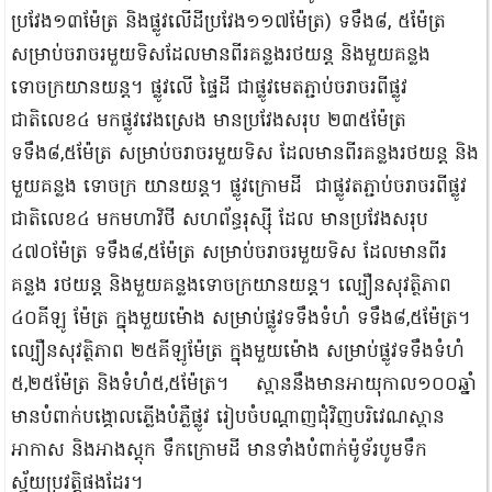
ប្រវែង១៣ម៉ែត្រ និងផ្លូវលើដីប្រវែង១១៧ម៉ែត្រ) ទទឹង៨, ៥ម៉ែត្រ
សម្រាប់ចរាចរមួយទិសដែលមានពីរគន្លងរថយន្ត និងមួយគន្លង
ទោចក្រយានយន្ត។ ផ្លូវលើ ផ្ទៃដី ជាផ្លូវមេតភ្ជាប់ចរាចរពីផ្លូវ
ជាតិលេខ៤ មកផ្លូវវេងស្រេង មានប្រវែងសរុប ២៣៥ម៉ែត្រ
ទទឹង៨,៥ម៉ែត្រ សម្រាប់ចរាចរមួយទិស ដែលមានពីរគន្លងរថយន្ត និង
មួយគន្លង ទោចក្រ យានយន្ត។ ផ្លូវក្រោមដី ជាផ្លូវតភ្ជាប់ចរាចរពីផ្លូវ
ជាតិលេខ៤ មកមហាវិថី សហព័ន្ធរុស្ស៊ី ដែល មានប្រវែងសរុប
៤៧០ម៉ែត្រ ទទឹង៨,៥ម៉ែត្រ សម្រាប់ចរាចរមួយទិស ដែលមានពីរ
គន្លង រថយន្ត និងមួយគន្លងទោចក្រយានយន្ត។ ល្បឿនសុវត្ថិភាព
៤០គីឡូ ម៉ែត្រ ក្នុងមួយម៉ោង សម្រាប់ផ្លូវទទឹងទំហំ ទទឹង៨,៥ម៉ែត្រ។
ល្បឿនសុវត្ថិភាព ២៥គីឡូម៉ែត្រ ក្នុងមួយម៉ោង សម្រាប់ផ្លូវទទឹងទំហំ
៥,២៥ម៉ែត្រ និងទំហំ៥,៥ម៉ែត្រ។ ស្ពាននឹងមានអាយុកាល១០០ឆ្នាំ
មានបំពាក់បង្គោលភ្លើងបំភ្លឺផ្លូវ រៀបចំបណ្តាញជុំវិញបរិវេណស្ពាន
អាកាស និងអាងស្តុក ទឹកក្រោមដី មានទាំងបំពាក់ម៉ូទ័របូមទឹក
ស្វ័យប្រវត្តិផងដែរ។