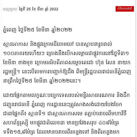
ព័ត៌មានជាតិ
ចេញផ្សាយ
ថ្ងៃទី 25 ខែ មីនា ឆ្នាំ 2022
ភ្នំពេញ ថ្ងៃទី២៥ ខែមីនា ឆ្នាំ២០២២
ស្ពានអាកាស និងផ្លូវក្រោមដីចោមចៅ បានស្ថាបនារួចរាល់
១០០ភាគរយហើយៗ គ្រោងនឹងបើកសម្ពោធជាផ្លូវការនៅថ្ងៃទី៣១
ខែមីនា ខាងមុខ ក្រោមអធិបតីភាពសម្ដេចតេជោ ហ៊ុន សែន នាយក
រដ្ឋមន្ត្រី។ នេះបើតាមការបញ្ជាក់ឱ្យដឹង ពីមន្ត្រីរដ្ឋបាលរាជធានីភ្នំពេញ
នាព្រឹកថ្ងៃទី២៥ ខែមីនា ឆ្នាំ២០២២នេះ។
ដោយផ្អែកតាមលក្ខណៈបច្ចេកទេសរបស់មន្ទីរសាធារណការ និងដឹក
ជញ្ជូនរាជធានី ភ្នំពេញ ការដ្ឋាននេះត្រូវសាងសង់ដោយបែងចែក
ជា៣ផ្នែកគឺ៖ ស្ពានទី១ ជាស្ពានអាកាសមេ តភ្ជាប់ចរាចរពីមហាវិថី
សហព័ន្ធរុស្ស៊ី មកផ្លូវជាតិលេខ៣ មានប្រវែងសរុប ៤០៨ម៉ែត្រ
ទទឹង១៥,៨ម៉ែត្រ ដែលមានចរាចរពីរគន្លងទៅ និងពីរគន្លងមក