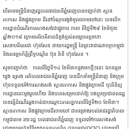
បើតាមមន្ដ្រីជំនាញរដ្ឋបាលរាជធានីភ្នំពេញបានបញ្ជាក់ថា ស្ពាន
អាកាស និងផ្លូវក្រោម ដីនៅចំណុចរង្វង់មូលចោមចៅនេះ បានបើក
ការដ្ឋានដំណើរការសាងសង់ជាផ្លូវការ កាល ពីថ្ងៃទី២៩ ខែមិថុនា
ឆ្នាំ២០១៨ ក្រោមអធិបតីភាពដ៏ខ្ពង់ខ្ពស់សម្តេចអគ្គមហា
សេនាបតីតេជោ ហ៊ុនសែន នាយករដ្ឋមន្ត្រី នៃព្រះរាជាណាចក្រកម្ពុជា
និងសម្តេចកិតិ្តព្រឹទ្ធបណ្ឌិត ប៊ុន រ៉ានី ហ៊ុនសែន ។
សូមបញ្ជាក់ថា កាលពីថ្ងៃទី១៤ ខែមីនាកន្លងមកថ្មីៗនេះ ឯកឧត្តម
ឃួង ស្រេង អភិបាលរាជធានីភ្នំពេញ បានដឹកនាំមន្ត្រីជំនាញ និងក្រុម
ហ៊ុនទទួលម៉ៅការសាងសង់ ស្ពានអាកាស និងផ្លូវក្រោមដី ចុះពិនិត្យ
ការដ្ឋាននេះម្តងរួចហើយ និងបានសម្រេចដាក់ឱ្យ បងប្អូនប្រជាពលរដ្ឋ
បានធ្វើដំណើរឆ្លងកាត់ជាបណ្តោះអាសន្នកាលពីថ្ងៃទី២០ ខែមីនា។
ស្ពានអាកាស និងផ្លូវក្រោមដីចោមចៅ ជាគម្រោងរបស់រាជរដ្ឋាភិបាល
កម្ពុជាតាម រយៈរដ្ឋ បាលរាជធានីភ្នំពេញ ទទួលម៉ៅការសាងសង់
ដោយក្រុមហ៊ុនវិនិយោគទុនអាណិក ជនកម្ពុជា(OCIC) ដោយប្រើ