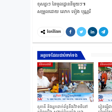
ខុសគ្នាៗ នៃមូលដ្ឋាននីមួយៗ៕
សម្រួលដោយ លោក ទៀង បុណ្ណរី
ចែករំលែក
អត្ថបទដែលជាប់ទាក់ទង
ព័ត៌មានជាតិ
ព័ត៌មានជាត
គូភាគី និងអ្នកពាក់ព័ន្ធនឹងវិវាទដីនៅ
រៀនធ្វើជ