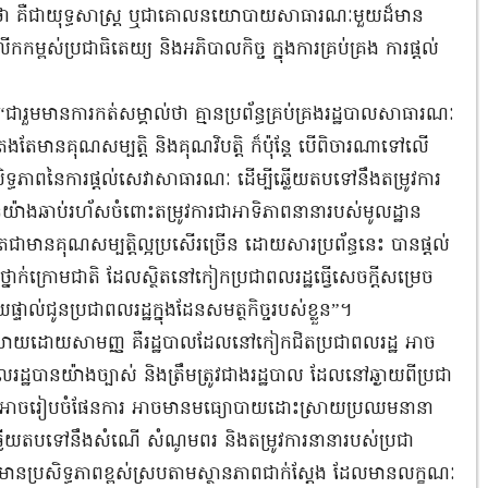
់ទុកថា គឺជាយុទ្ធសាស្ដ្រ ឬជាគោលនយោបាយសាធារណៈមួយដ៏មាន
ើកកម្ពស់ប្រជាធិតេយ្យ និងអភិបាលកិច្ច ក្នុងការគ្រប់គ្រង ការផ្ដល់
មមានការកត់សម្គាល់ថា គ្មានប្រព័ន្ធគ្រប់គ្រងរដ្ឋបាលសាធារណៈ
មានគុណសម្បត្តិ និងគុណវិបត្តិ ក៏ប៉ុន្តែ បើពិចារណាទៅលើ
ទ្ធភាពនៃការផ្តល់សេវាសាធារណៈ ដើម្បីឆ្លើយតបទៅនឹងតម្រូវការ
ានយ៉ាងឆាប់រហ័សចំពោះតម្រូវការជាអាទិភាពនានារបស់មូលដ្ឋាន
ពិតជាមានគុណសម្បត្តិល្អប្រសើរច្រើន ដោយសារប្រព័ន្ធនេះ បានផ្តល់
ថ្នាក់ក្រោមជាតិ ដែលស្ថិតនៅកៀកប្រជាពលរដ្ឋធ្វើសេចក្តីសម្រេច
្ទាល់ជូនប្រជាពលរដ្ឋក្នុងដែនសមត្ថកិច្ចរបស់ខ្លួន”។
ិយាយដោយសាមញ្ញ គឺរដ្ឋបាលដែលនៅកៀកជិតប្រជាពលរដ្ឋ អាច
លរដ្ឋបានយ៉ាងច្បាស់ និងត្រឹមត្រូវជាងរដ្ឋបាល ដែលនៅឆ្ងាយពីប្រជា
េះ ក៏អាចរៀបចំផែនការ អាចមានមធ្យោបាយដោះស្រាយប្រឈមនានា
ុងការឆ្លើយតបទៅនឹងសំណើ សំណូមពរ និងតម្រូវការនានារបស់ប្រជា
ប្រសិទ្ធភាពខ្ពស់ស្របតាមស្ថានភាពជាក់ស្ដែង ដែលមានលក្ខណៈ