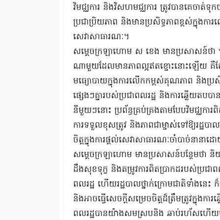
វិមជ្ឈការ និងវិសហមជ្ឈការ ត្រូវបានគេចាត
ប្រជាប្រិយភាព និងមានប្រសិទ្ធភាពខ្ពស់ក្នុងការល
សេវាសាធារណៈ។
សម្ដេចក្រឡាហោម ស ខេង មានប្រសាសន៍ថា “ជារួ
ណាមួយដែលមានភាពល្អឥតខ្ចោះនោះឡើយ គឺតែងតែ
មធ្យោបាយក្នុងការលើកកម្ពស់គុណភាព និងប្រសិ
ផ្សេងៗគ្នារបស់ប្រជាពលរដ្ឋ និងការឆ្លើយតបប
នីមួយៗនោះ ប្រព័ន្ធគ្រប់គ្រងតាមបែបវិមជ្ឈការ
ការទទួលខុសត្រូវ និងភាពជាម្ចាស់ទៅឱ្យរដ្ឋបាល
ចិត្តក្នុងការផ្តល់សេវាសាធារណៈចាំបាច់នានាដោយផ
សម្ដេចក្រឡាហោម មានប្រសាសន៍បន្ថែមថា ន
ដឹងសុខទុក្ខ និងតម្រូវការពិតប្រាកដរបស់ប្រជាព
ពលរដ្ឋ ហើយរដ្ឋបាលថ្នាក់ក្រោមជាតិទាំងន
និងអាចធ្វើសេចក្ដីសម្រេចចិត្តដ៏ត្រឹមត្រូវក្ន
ពលរដ្ឋបានយ៉ាងសមស្របនិង ឆាប់រហ័សហើយមាន