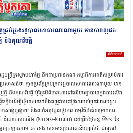
័ន្ធគ្រប់គ្រងរដ្ឋបាលសាធារណៈណាមួយ មានភាពល្អឥត
និងគុណវិបត្តិ
ព័ត៌មានជាតិ
ឋមន្ដ្រីក្រសួងមហាផ្ទៃ និងជាប្រធានគណៈកម្មាធិការជាតិសម្រាប់ការ
ប្រសាសន៍ថា គ្មានប្រព័ន្ធគ្រប់គ្រងរដ្ឋបាលសាធារណៈណាមួយ មាន
ិ និងគុណវិបត្តិ ប៉ុន្តែបើពិចារណាទៅលើមធ្យោបាយក្នុងការលើក
ើឡើងដើម្បីឆ្លើយតបទៅនឹងតម្រូវការផ្សេងៗរបស់ប្រជាពលរដ្ឋ។
រកាសផ្សព្វផ្សាយ និងដាក់អនុវត្តជាផ្លូវការ កម្មវិធីជាតិសម្រាប់ការ
ជាតិ ដំណាក់កាលទី២ (២០២១-២០៣០) នៅព្រឹកថ្ងៃចន្ទ ទី២១ ខែ
ម្ដេចក្រឡាហោម ស ខេង បានមានប្រសាសន៍បញ្ជាក់ថា ជាទូទៅ