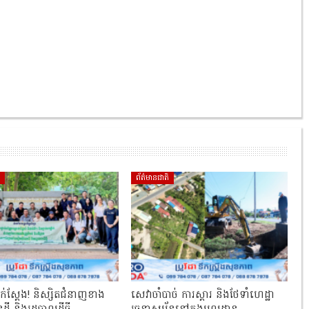
ិ
ព័ត៌មានជាតិ
ាក់ស្ដែង! និស្សិតជំនាញខាង
សេវាចាំបាច់ ការស្តារ និងថែទាំហេដ្ឋា