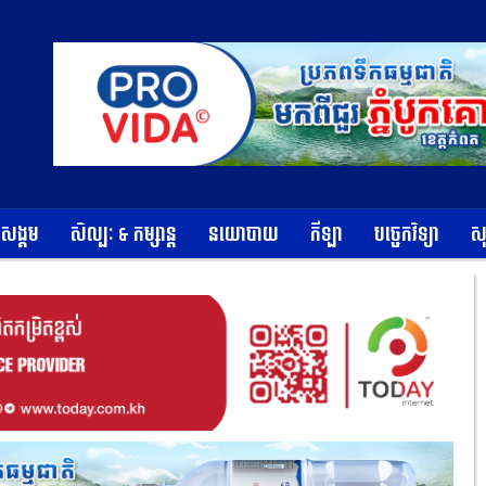
ខសង្គម
សិល្បៈ & កម្សាន្ត
នយោបាយ
កីឡា
បច្ចេកវិទ្យា
ស