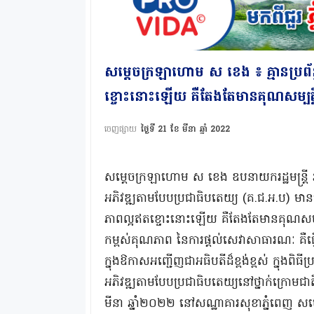
សម្ដេចក្រឡាហោម ស ខេង ៖ គ្មានប្រព
ខ្ចោះនោះឡើយ គឺតែងតែមានគុណសម្បត្តិ 
ចេញផ្សាយ
ថ្ងៃទី 21 ខែ មីនា ឆ្នាំ 2022
សម្ដេចក្រឡាហោម ស ខេង ឧបនាយករដ្ឋមន្ដ្រី រដ្
អភិវឌ្ឍតាមបែបប្រជាធិបតេយ្យ (គ.ជ.អ.ប) មាន
ភាពល្អឥតខ្ចោះនោះឡើយ គឺតែងតែមានគុណសម្បត្ត
កម្ពស់គុណភាព នៃការផ្តល់សេវាសាធារណៈ គឺធ្វ
ក្នុងឱកាសអញ្ជើញជាអធិបតីដ៏ខ្ពង់ខ្ពស់ ក្នុងពិធីប្
អភិវឌ្ឍតាមបែបប្រជាធិបតេយ្យនៅថ្នាក់ក្រោម
មីនា ឆ្នាំ២០២២ នៅសណ្ឋាគារសុខាភ្នំពេញ ស