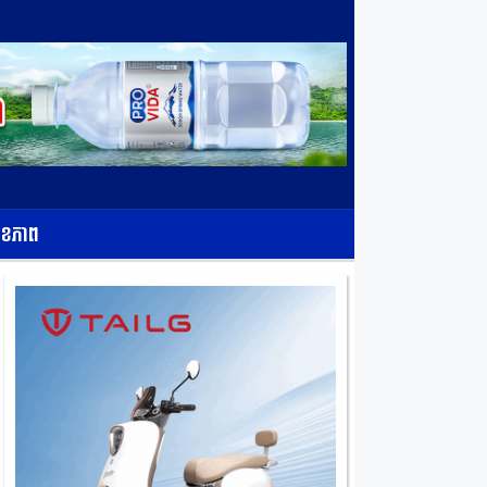
ុខភាព