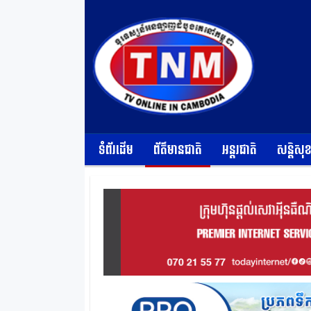
ទំព័រដើម
ព័ត៌មានជាតិ
អន្តរជាតិ
សន្តិសុ