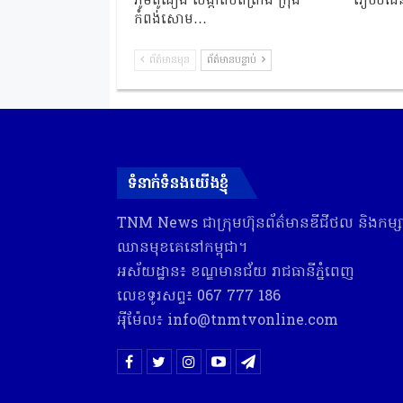
ភូមិពូធឿង សង្កាត់បិតត្រាំង ក្រុង
រៀបចំដែន
កំពង់សោម…
ព័ត៌មានមុន
ព័ត៌មានបន្ទាប់
ទំនាក់ទំនងយើងខ្ញុំ
TNM News ជា​ក្រុមហ៊ុន​ព័ត៌មាន​ឌីជីថល និង​កម្សាន
ឈាន​មុខ​គេ​នៅ​កម្ពុជា។
អស័យដ្ឋាន៖ ខណ្ឌមានជ័យ រាជធានីភ្នំពេញ
លេខទូរសព្ទ៖ 067 777 186
អុីម៉ែល៖ info@tnmtvonline.com