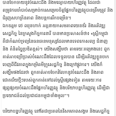
បានចែកចាយនូវចំណេះដឹង និងមធ្យោបាយហិរញ្ញវត្ថុ ដែលជា
តម្រូវការចាំបាច់សម្រាប់ការសម្រេចចិត្តផ្នែកហិរញ្ញវត្ថុបានត្រឹមត្រូវ និង
ជំរុញសហគ្រិនភាព និងបន្តការរីកចម្រើន។
ឯកឧត្តម ថេ ឈុនហាក់ អគ្គនាយកសមភាពយេនឌ័រ និងអភិវឌ្ឍ
សេដ្ឋកិច្ច នៃក្រសួងកិច្ចការនារី បានមានប្រសាសន៍ថា៖ «ស្ត្រីកម្ពុជា
គឺជាកំណប់ទ្រព្យនៃធនធានមនុស្សដែលមានទេពកោសល្យ ជំនាញ
និង គំនិតច្នៃប្រឌិតខ្ពស់។ យើងសង្ឃឹមថា តាមរយៈគម្រោងនេះ ពួក
គាត់អាចប្រើប្រាស់ចំណេះដឹងដែលទទួលបាន ដើម្បីអភិវឌ្ឍខ្លួនចាក
ចេញពីជីវភាពក្នុងកម្រិតមីក្រូសេដ្ឋកិច្ច និងក្រៅផ្លូវការ។ យើងក៏
សង្ឃឹមផងដែរថា ពួកគាត់អាចចែករំលែកនូវចំណេះដឹង និងភាព
ជោគជ័យថ្មីៗរបស់ពួកគាត់ទៅដល់ស្រ្តីផ្សេងទៀត តាមរយៈការ
ផ្សព្វផ្សាយចំណេះដឹងផ្នែកហិរញ្ញវត្ថុ និងបរិយាបន្នហិរញ្ញវត្ថុ ដើម្បីជា
ប្រយោជន៍ដល់ប្រជាជនកម្ពុជាទាំងមូល”។
បរិយាបន្នហិរញ្ញវត្ថុ នៅតែជាប្រភពនៃវិសមភាពសង្គម និងសេដ្ឋកិច្ច