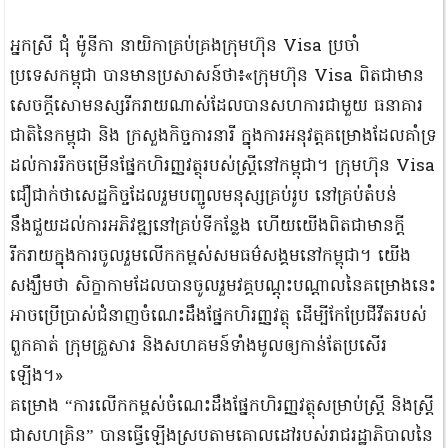
អ្នកស្រី ជុំ ម៉ូនីកា នាយិកាគ្រប់គ្រងក្រុមហ៊ុន Visa ប្រចាំ
ប្រទេសកម្ពុជា បានមានប្រសាសន៍ថា៖«ក្រុមហ៊ុន Visa ពិតជាមាន
សេចក្តីសោមនស្សរីករាយណាស់ដែលបានសហការជាមួយ ធនាគារ
ជាតិនៃកម្ពុជា និង ក្រសួងកិច្ចការនារី ក្នុងការអនុវត្តគម្រោងដែលគាំទ្រ
ដល់ការរីកចម្រើនផ្នែកហិរញ្ញវត្ថុរបស់ស្រ្តីនៅកម្ពុជា។ ក្រុមហ៊ុន Visa
ជឿជាក់ថាសេដ្ឋកិច្ចដែលរួមបញ្ចូលមនុស្សគ្រប់រូប នៅគ្រប់តំបន់
នឹងជួយដល់ការអភិវឌ្ឍនៅគ្រប់ទីកន្លែង ហើយយើងពិតជាមានក្តី
រីករាយក្នុងការចូលរួមលើកកម្ពស់សមធម៌សង្គមនៅកម្ពុជា។ យើង
សង្ឃឹមថា សិក្ខាកាមដែលបានចូលរួមវគ្គបណ្តុះបណ្តាលនៃគម្រោងនេះ
អាចប្រើប្រាស់ជំនាញចំណេះដឹងផ្នែកហិរញ្ញវត្ថុ ដើម្បីកែប្រែជីវីតរបស់
ពួកគាត់ ក្រុមគ្រួសារ និងសហគមន៍ទាំងមូលឲ្យកាន់តែប្រសើរ
ឡើង។»
គម្រោង “ការលើកកម្ពស់ចំណេះដឹងផ្នែកហិរញ្ញវត្ថុសម្រាប់ស្រ្តី និងស្រ្តី
ជាសហគ្រិន” បានធ្វើឡើងស្របតាមគោលដៅរបស់រាជរដ្ឋាភិបាលនៃ