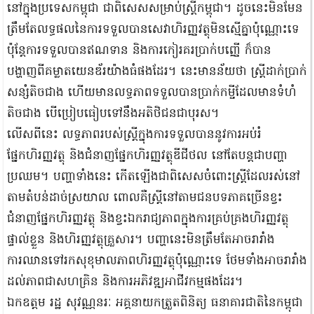
នៅក្នុងប្រទេសកម្ពុជា ជាពិសេសសម្រាប់ស្រ្តីកម្ពុជា។ ដូចនេះមិនមែន
ត្រឹមតែលទ្ធផលនៃការទទួលបានសេវាហិរញ្ញវត្ថុមិនស្មើគ្នាប៉ុណ្ណោះទេ
ប៉ុន្តែការទទួលបានឥណទាន និងការកៀរគរប្រាក់បញ្ញើ ក៏បាន
បង្ហាញពីគម្លាតយេនឌ័រយ៉ាងធំផងដែរ។ នេះមានន័យថា ស្រ្តីដាក់ប្រាក់
សន្សំតិចជាង ហើយមានលទ្ធភាពទទួលបានប្រាក់កម្ចីដែលមានទំហំ
តិចជាង បើប្រៀបធៀបទៅនឹងអតិថិជនជាបុរស។
លើសពីនេះ លទ្ធភាពរបស់ស្ត្រីក្នុងការទទួលបាននូវការអប់រំ
ផ្នែកហិរញ្ញវត្ថុ និងជំនាញផ្នែកហិរញ្ញវត្ថុឌីជីថល នៅតែបន្តជាបញ្ហា
ប្រឈម។ បញ្ហាទាំងនេះ កើតឡើងជាពិសេសចំពោះស្រ្តីដែលរស់នៅ
តាមតំបន់ដាច់ស្រយាល ពោលគឺស្រ្តីនៅតាមជនបទភាគច្រើនខ្វះ
ជំនាញផ្នែកហិរញ្ញវត្ថុ និងខ្វះឯករាជ្យភាពក្នុងការគ្រប់គ្រងហិរញ្ញវត្ថុ
ផ្ទាល់ខ្លួន និងហិរញ្ញវត្ថុគ្រួសារ។ បញ្ហានេះមិនត្រឹមតែអាចរារាំង
ការឈានទៅរកសុខុមាលភាពហិរញ្ញវត្ថុប៉ុណ្ណោះទេ ថែមទាំងអាចរារាំង
ដល់ភាពជាសហគ្រិន និងការអភិវឌ្ឍអាជីវកម្មផងដែរ។
ឯកឧត្តម រដ្ឋ សុវណ្ណនរៈ អគ្គនាយកត្រួតពិនិត្យ ធនាគារជាតិនៃកម្ពុជា