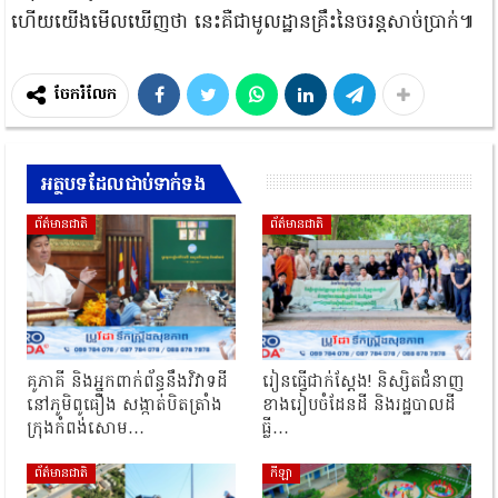
ហើយយើងមើលឃើញថា នេះគឺជាមូលដ្ឋានគ្រឹះនៃចរន្តសាច់ប្រាក់៕
ចែករំលែក
អត្ថបទដែលជាប់ទាក់ទង
ព័ត៌មានជាតិ
ព័ត៌មានជាតិ
គូភាគី និងអ្នកពាក់ព័ន្ធនឹងវិវាទដី
រៀនធ្វើជាក់ស្ដែង! និស្សិតជំនាញ
នៅភូមិពូធឿង សង្កាត់បិតត្រាំង
ខាងរៀបចំដែនដី និងរដ្ឋបាលដី
ក្រុងកំពង់សោម…
ធ្លី…
ព័ត៌មានជាតិ
កីឡា