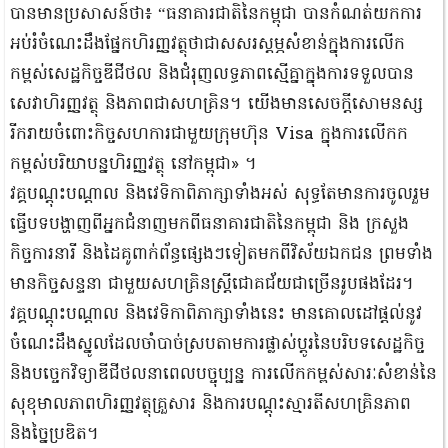
បានមានប្រសាសន៍ថា៖ “ធនាគារជាតិនៃកម្ពុជា បានកំណត់យកការ
អប់រំចំណេះដឹងផ្នែកហិរញ្ញវត្ថុថាជាសសរស្តម្ភសំខាន់ក្នុងការលើក
កម្ពស់សេដ្ឋកិច្ចឌីជីថល និងជំរុញលទ្ធភាពស្មើគ្នាក្នុងការទទួលបាន
សេវាហិរញ្ញវត្ថុ និងភាពជាសហគ្រិន។ យើងមានសេចក្តីសោមនស្ស
រីករាយចំពោះកិច្ចសហការជាមួយក្រុមហ៊ុន Visa ក្នុងការលើកក
កម្ពស់បរិយាបន្នហិរញ្ញវត្ថុ នៅកម្ពុជា» ។
វគ្គបណ្ដុះបណ្ដាល និងវេទិកាពិភាក្សាទាំងអស់ សុទ្ធតែមានការចូលរួម
ធ្វើបទបង្ហាញពីអ្នកជំនាញមកពីធនាគារជាតិនៃកម្ពុជា និង ក្រសួង
កិច្ចការនារី និងដៃគូពាក់ព័ន្ធផ្សេងៗទៀតមកពីវិស័យឯកជន ព្រមទាំង
មានកិច្ចសន្ទនា ជាមួយសហគ្រិនស្ត្រីជោគជ័យជាច្រើនរូបផងដែរ។
វគ្គបណ្តុះបណ្តាល និងវេទិកាពិភាក្សាទាំងនេះ មានគោលដៅផ្តល់នូវ
ចំណេះដឹងស្នូលដែលចាំបាច់ស្របតាមការផ្លាស់ប្តូរនៃបរិបទសេដ្ឋកិច្ច
និងបច្ចេកវិទ្យាឌីជីថលនាពេលបច្ចុប្បន្ន ការលើកកម្ពស់សារៈសំខាន់នៃ
សុខុមាលភាពហិរញ្ញវត្ថុគ្រួសារ និងការបណ្តុះស្មារតីសហគ្រិនភាព
និងច្នៃប្រឌិត។