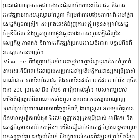
ព្រះរាជាណាច្រកកម្ពុជា ក្នុងការជំរុញបរិយាបន្នហិរញ្ញវត្ថុ និងការ
អភិវឌ្ឍធនធានមនុស្សនៅកម្ពុជា ក៏ដូចជាការបង្កើនភាពអង់អាចផ្នែក
សេដ្ឋកិច្ចដល់ស្ត្រី។ គម្រោងនេះក៏ជំរុញការត្រៀមខ្លួនសម្រាប់សេដ្ឋ
កិច្ចឌីជីថល និងត្រួសត្រាយផ្លូវឆ្ពោះទៅរកការស្តារឡើងវិញនៃ
សេដ្ឋកិច្ច ភាពធន់ និងការអភិវឌ្ឍន៍ប្រកបដោយចីរភាព បន្ទាប់ពីជំងឺ
រាតត្បាតបានបញ្ចប់។
Visa Inc. គឺជាក្រុមហ៊ុននាំមុខគេក្នុងបច្ចេកវិទ្យាទូទាត់សាច់ប្រាក់
តាមរយៈឌីជីថល ដែលជួយសម្រួលដល់ប្រតិបត្តិការរវាងអ្នកប្រើប្រាស់
ពាណិជ្ជករ ស្ថាប័នហិរញ្ញវត្ថុ និងស្ថាប័នរដ្ឋាភិបាលដែលពាក់ព័ន្ធ ច្រើន
ជាង 200 ប្រទេស និង តំបន់ ជារៀងរាល់ឆ្នាំ។ បេសកកម្មរបស់
យើងគឺផ្សាភ្ជាប់ពិភពលោកទាំងមូល តាមរយៈការតភ្ជាប់បណ្តាញ
ទូទាត់ប្រាក់ប្រកបដោយភាពច្នៃប្រឌិតថ្មី ងាយស្រួល អាចទុកចិត្តបាន
និងមានសុវត្ថិភាពបំផុត ដែលអនុញ្ញាតឲ្យអ្នកប្រើប្រាស់ អាជីវករ និង
សេដ្ឋកិច្ចមានការរីកចម្រើន។ យើងជឿជាក់ថាសេដ្ឋកិច្ចដែលរួមបញ្ចូល
មនុស្សគ្រប់រូប នៅគ្រប់តំបន់ នឹងជួយដល់ការអភិវឌ្ឍនៅគ្រប់ទីកន្លែង