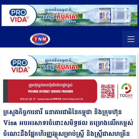
ក្រសួងកិច្ចការនារី ធនាគារជាតិនៃកម្ពុជា និងក្រុមហ៊ុន
Visa អបអរសាទរចំពោះសមិទ្ធផល គម្រោងលើកកម្ពស់
ចំណេះដឹងផ្នែកហិរញ្ញវត្ថុសម្រាប់ស្រ្តី និងស្រ្តីជាសហគ្រិន