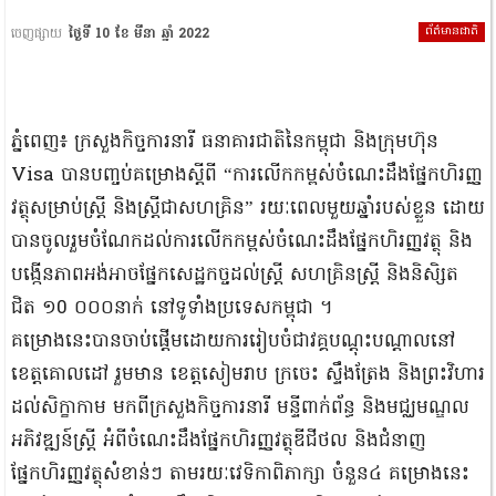
ព័ត៌មានជាតិ
ចេញផ្សាយ
ថ្ងៃទី 10 ខែ មីនា ឆ្នាំ 2022
ភ្នំពេញ៖ ក្រសួងកិច្ចការនារី ធនាគារជាតិនៃកម្ពុជា និងក្រុមហ៊ុន
Visa បានបញ្ចប់គម្រោងស្តីពី “ការលើកកម្ពស់ចំណេះដឹងផ្នែកហិរញ្ញ
វត្ថុសម្រាប់ស្រ្តី និងស្ត្រីជាសហគ្រិន” រយៈពេលមួយឆ្នាំរបស់ខ្លួន ដោយ
បានចូលរួមចំណែកដល់ការលើកកម្ពស់ចំណេះដឹងផ្នែកហិរញ្ញវត្ថុ និង
បង្កើនភាពអង់អាចផ្នែកសេដ្ឋកច្ចដល់ស្រ្តី សហគ្រិនស្រ្តី និងនិសិ្សត
ជិត ១0 ០០០នាក់ នៅទូទាំងប្រទេសកម្ពុជា ។
គម្រោងនេះបានចាប់ផ្តើមដោយការរៀបចំជាវគ្គបណ្តុះបណ្តាលនៅ
ខេត្តគោលដៅ រួមមាន ខេត្តសៀមរាប ក្រចេះ ស្ទឹងត្រែង និងព្រះវិហារ
ដល់សិក្ខាកាម មកពីក្រសួងកិច្ចការនារី មន្ទីពាក់ព័ន្ធ និងមជ្ឈមណ្ឌល
អភិវឌ្ឍន៍ស្ត្រី អំពីចំណេះដឹងផ្នែកហិរញ្ញវត្ថុឌីជីថល និងជំនាញ
ផ្នែកហិរញ្ញវត្ថុសំខាន់ៗ តាមរយៈវេទិកាពិភាក្សា ចំនួន៤ គម្រោងនេះ