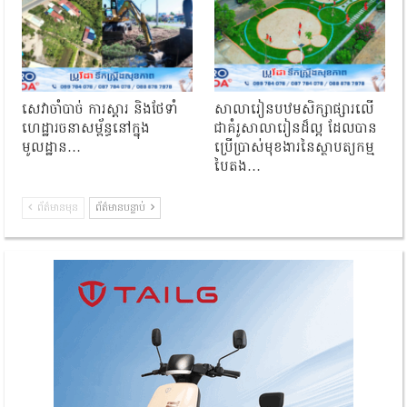
សេវាចាំបាច់ ការស្តារ និងថែទាំ
សាលារៀនបឋមសិក្សាផ្សារលើ
ហេដ្ឋារចនាសម្ព័ន្ធនៅក្នុង
ជាគំរូសាលារៀនដ៏ល្អ ដែលបាន
មូលដ្ឋាន…
ប្រើប្រាស់មុខងារនៃស្ថាបត្យកម្ម
បៃតង…
ព័ត៌មានមុន
ព័ត៌មានបន្ទាប់