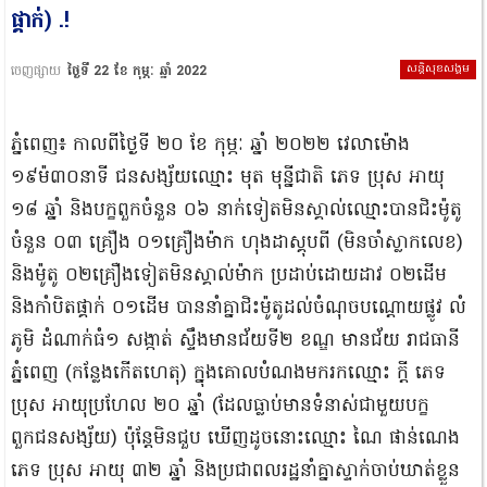
ផ្គាក់) .!
សន្តិសុខសង្គម
ចេញផ្សាយ
ថ្ងៃទី 22 ខែ កុម្ភៈ ឆ្នាំ 2022
ភ្នំពេញ៖ កាលពីថ្ងៃទី ២០ ខែ កុម្ភៈ ឆ្នាំ ២០២២ វេលាម៉ោង
១៩ម៉៣០នាទី ជនសង្ស័យឈ្មោះ មុត មុន្នីជាតិ ភេទ ប្រុស អាយុ
១៨ ឆ្នាំ និងបក្ខពួកចំនួន ០៦ នាក់ទៀតមិនស្គាល់ឈ្មោះបានជិះម៉ូតូ
ចំនួន ០៣ គ្រឿង ០១គ្រឿងម៉ាក ហុងដាស្គុបពី (មិនចាំស្លាកលេខ)
និងម៉ូតូ ០២គ្រឿងទៀតមិនស្គាល់ម៉ាក ប្រដាប់ដោយដាវ ០២ដើម
និងកាំបិតផ្គាក់ ០១ដើម បាននាំគ្នាជិះម៉ូតូដល់ចំណុចបណ្តោយផ្លូវ លំ
ភូមិ ដំណាក់ធំ១ សង្កាត់ ស្ទឹងមានជ័យទី២ ខណ្ឌ មានជ័យ រាជធានី
ភ្នំពេញ (កន្លែងកើតហេតុ) ក្នុងគោលបំណងមករកឈ្មោះ ក្តី ភេទ
ប្រុស អាយុប្រហែល ២០ ឆ្នាំ (ដែលធ្លាប់មានទំនាស់ជាមួយបក្ខ
ពួកជនសង្ស័យ) ប៉ុន្តែមិនជួប ឃើញដូចនោះឈ្មោះ ណៃ ផាន់ណេង
ភេទ ប្រុស អាយុ ៣២ ឆ្នាំ និងប្រជាពលរដ្ឋនាំគ្នាស្ទាក់ចាប់ឃាត់ខ្លួន