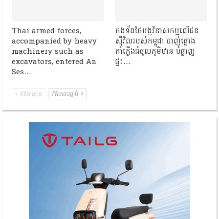
Thai armed forces,
កងទ័ពថៃបង្កវិនាសកម្មលើជន
accompanied by heavy
ស៊ីវិលរបស់កម្ពុជា បាញ់ផ្លោង
machinery such as
កាំភ្លើងធំចូលភូមិឋាន បំផ្លាញ
excavators, entered An
ផ្ទះ…
Ses…
ព័ត៌មានមុន
ព័ត៌មានបន្ទាប់