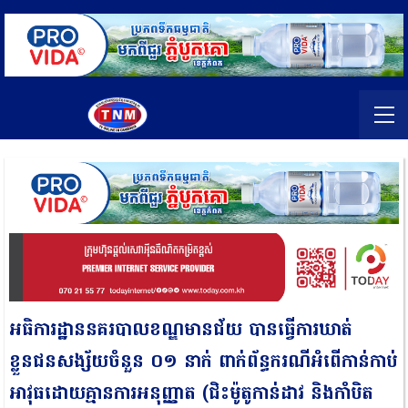
អធិការដ្ឋាននគរបាលខណ្ឌមានជ័យ បានធ្វើការឃាត់
ខ្លួនជនសង្ស័យចំនួន ០១ នាក់ ពាក់ព័ន្ធករណីអំពើកាន់កាប់
អាវុធដោយគ្មានការអនុញ្ញាត (ជិះម៉ូតូកាន់ដាវ និងកាំបិត