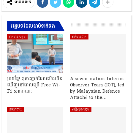
ចែករំលែក
អត្ថបទដែលជាប់ទាក់ទង
ព័ត៍មានសង្គម
ព័ត៌មានជាតិ
ប្រយ័ត្ន! គ្រោះថ្នាក់ដែលមើលមិន
A seven-nation Interim
ឃើញនៅពេលប្រើ Free Wi-
Observer Team (IOT), led
Fi សាធារណៈ
by Malaysian Defence
Attaché to the…
នយោបាយ
សន្តិសុខសង្គម