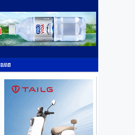
ុខភាព