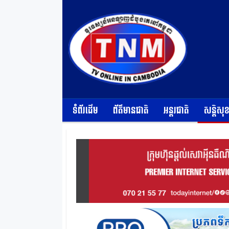
ទំព័រដើម
ព័ត៌មានជាតិ
អន្តរជាតិ
សន្តិសុ