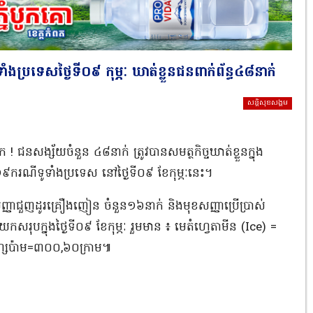
្រទេស​ថ្ងៃ​ទី​០៩​ កុម្ភៈ​ ឃាត់ខ្លួន​ជន​ពាក់ព័ន្ធ​៤៨​នាក់​
សន្តិសុខសង្គម
​ ជនសង្ស័យ​ចំនួន​ ៤៨​នាក់​ ត្រូវ​បាន​សមត្ថកិច្ច​ឃាត់ខ្លួន​ក្នុង​
​ករណី​ទូ​ទាំង​ប្រទេស​ នៅ​ថ្ងៃ​ទី​០៩​ ខែកុម្ភៈ​នេះ​។​
្ញា​ជួញដូរ​គ្រឿងញៀន​ ចំនួន​១៦​នាក់​ និង​មុខសញ្ញា​ប្រើប្រាស់​
ប​ក្នុង​ថ្ងៃ​ទី​០៩​ ខែកុម្ភៈ​ រួម​មាន​ ៖​ មេ​តំ​ហ្វេ​តា​មីន ​(Ice)​ =​
្សេ​ប៉ា​ម​=៣០០,៦០​ក្រាម​៕