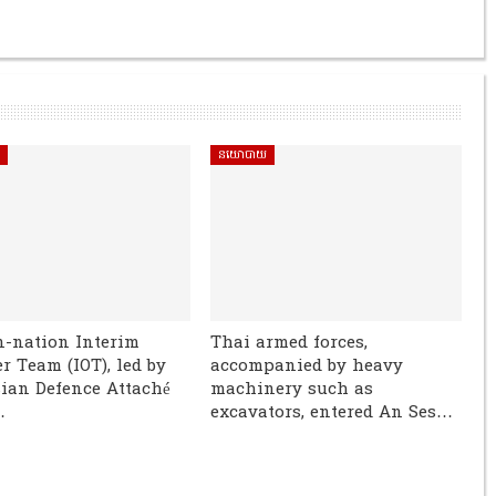
ិ
នយោបាយ
n-nation Interim
Thai armed forces,
r Team (IOT), led by
accompanied by heavy
ian Defence Attaché
machinery such as
…
excavators, entered An Ses…