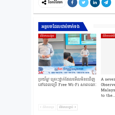
ចែករំលែក
អត្ថបទដែលជាប់ទាក់ទង
ព័ត៍មានសង្គម
ព័ត៌មានជាត
ប្រយ័ត្ន! គ្រោះថ្នាក់ដែលមើលមិនឃើញ
A seve
នៅពេលប្រើ Free Wi-Fi សាធារណៈ
Observe
Malays
to the
ព័ត៌មានមុន
ព័ត៌មានបន្ទាប់