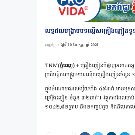
លទ្ធផល​បង្ក្រាប​បទល្មើស​គ្រឿងញៀន​ទូ​ទាំង​ប
ចេញផ្សាយ
ថ្ងៃទី 10 ខែ កុម្ភៈ ឆ្នាំ 2021
​TNM(
ភ្នំពេញ​)
៖​ គ្រឿងញៀន​បំផ្លាញ​អនាគត​អ្នក​ !
ប្រតិបត្តិការ​ប​ង្ក្រា​ទ​បទល្មើស​គ្រឿងញៀន​ចំនួន​ ១៩
​ក្នុង​ចំណោម​ជនសង្ស័យ​ទាំង​ ៤៨​នាក់​ មានមុខ​សញ
គ្រឿងញៀន​ ចំនួន​ ៣២​នាក់​។​ វត្ថុ​តាង​ដែល​ចាប់​យក​សរុ
១០៤២,៨២​ក្រាម​ និង​២​កញ្ចប់​តូច​ និង​នី​មេតា​ហ