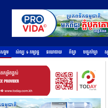
ខសង្គម
សិល្បៈ & កម្សាន្ត
នយោបាយ
កីឡា
បច្ចេកវិទ្យា
ស