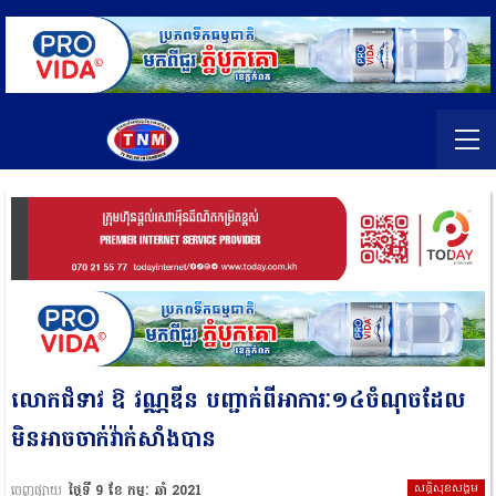
លោកជំទាវ ឱ វណ្ណឌីន បញ្ជាក់ពីអាការៈ១៤ចំណុចដែល
មិនអាចចាក់វ៉ាក់សាំងបាន
សន្តិសុខសង្គម
ចេញផ្សាយ
ថ្ងៃទី 9 ខែ កុម្ភៈ ឆ្នាំ 2021