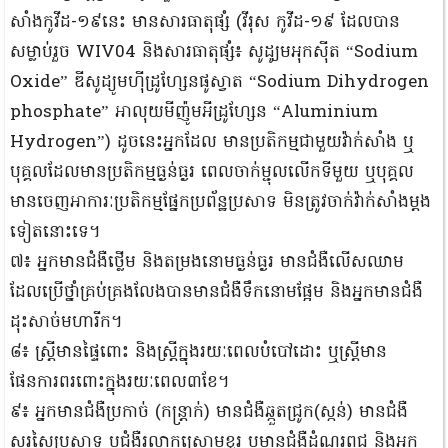
សាំងកូវីដ-១៩នេះ មានសារធាតុផ្សំ (វីរុស កូវីដ-១៩ ដែលបាន
សម្លាប់រួច WIV04 និងសារធាតុផ្សំ៖ សូដូ្យមអុកស៊ីត “Sodium
Oxide” ឌីសូដ្យូមហ៊ីដ្រូហ្សែនផូស្វាត “Sodium Dihydrogen
phosphate” អាលុយមីញ៉ូមអីដ្រូហ្សែន “Aluminium
Hydrogen”) ដូចនេះអ្នកដែល មានប្រតិកម្មជាមួយវ៉ាក់សាំង ឬ
បុគ្គលដែលមានប្រតិកម្មធ្ងន់ធ្ងរ ពេលចាក់ម្ជុលលើកទីមួយ ឬបុគ្គល
មានចេញអាការៈប្រតិកម្មផ្នែកប្រព័ន្ឋប្រសាទ មិនត្រូវចាក់វ៉ាក់សាំងម្ដង
ទៀតនោះទេ។
៧៖ អ្នកមានជំងឺថ្លើម និងតម្រងនោមធ្ងន់ធ្ងរ មានជំងឺលើសឈាម
ដែលប្រើថ្នាំគ្រប់គ្រងលែងបានមានជំងឺទឹកនោមផ្អែម និងអ្នកមានជំងឺ
ដុះសាច់មហារីក។
៨៖ ស្រី្តមានផ្ទៃពោះ និងស្រ្តីក្នុងរយៈពេលបំបៅដោះ ឬស្រ្តីមាន
ផែនការពរពោះក្នុងរយៈពេល៣ខែ។
៩៖ អ្នកមានជំងឺប្រកាច់ (កន្រ្តាក់) មានជំងឺឆ្កួតជ្រូក(ស្កន់) មានជំងឺ
សរសៃប្រសាទ ឬជំងឺរលាកស្រោមខួរ ឬមានជំងឺដំណរពូជ និងអ្នក