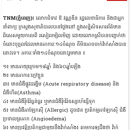
TNM(ភ្នំពេញ)
៖ លោកជំទាវ ឱ វណ្ណឌីន រដ្ឋលេខាធិការ និងជាអ្នក
នាំពាក្យ ក្រសួងសុខាភិបាលបានថ្លែងនៅ ក្នុងសន្និសិទសារព័ត៌មាន
ពិសេសមួយកាលពី រសៀលម្សិលមិញ ដោយលោកស្រីបានបញ្ជាក់ថា
ចំពោះបុគ្គលដែលមានអាការៈ១៤ចំណុច គឺមិនអាចចាក់វ៉ាក់សាំងបាន
នោះទេ។ អការៈទាំង១៤ចំណុចនោះរួមមាន ៖
១៖ មានអាយុក្រោម១៨ឆ្នាំ និង៦០ឆ្នាំឡើង
២៖ មានអាការៈក្ដៅខ្លួន
៣៖ មានជំងឺផ្លូវដង្ហើម (Acute respiratory disease) និង
ជំងឺហឺត(Asthma)
៤៖ មានជំងឺរុំារ៉ៃធ្ងន់ធ្ងរ ឬមានជំងឺរុំារ៉ៃឧស្សាហ៍ធ្វើទុក
៥៖ មានជំងឺអាឡែកស៊ី (Allergic) ដូចជា៖ ប្រតិកម្មអាឡែកស៊ី ជំងឺ
ប្រទាលត្រអាក (Angioedema)
៦៖ មានប្រវត្តិប្រតិកម្មជាមួយនឹងវ៉ាក់សាំង៖ តាមការឲ្យដឹងថា វ៉ាក់