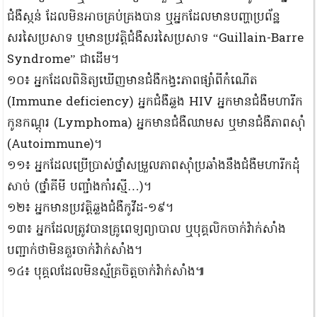
ជំងឺស្កន់ ដែលមិនអាចគ្រប់គ្រងបាន ឬអ្នកដែលមានបញ្ហាប្រព័ន្ឋ
សរសៃប្រសាទ ឬមានប្រវត្តិជំងឺសរសៃប្រសាទ “Guillain-Barre
Syndrome” ជាដើម។
១០៖ អ្នកដែលពិនិត្យឃើញមានជំងឺកង្វះភាពផ្សាំពីកំណើត
(Immune deficiency) អ្នកជំងឺឆ្លង HIV អ្នកមានជំងឺមហារីក
កូនកណ្ដុរ (Lymphoma) អ្នកមានជំងឺឈាមស ឬមានជំងឺភាពស៊ាំ
(Autoimmune)។
១១៖ អ្នកដែលប្រើប្រាស់ថ្នាំសម្រួលភាពស៊ាំប្រឆាំងនឹងជំងឺមហារីកដុំ
សាច់ (ថ្នាំគីមី បញ្ចាំងកាំរស្មី…)។
១២៖ អ្នកមានប្រវត្តិឆ្លងជំងឺកូវីដ-១៩។
១៣៖ អ្នកដែលត្រូវបានគ្រូពេទ្យព្យាបាល ឬបុគ្គលិកចាក់វ៉ាក់សាំង
បញ្ជាក់ថាមិនគួរចាក់វ៉ាក់សាំង។
១៤៖ បុគ្គលដែលមិនស្ម័គ្រចិត្តចាក់វ៉ាក់សាំង៕