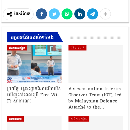
ចែករំលែក
អត្ថបទដែលជាប់ទាក់ទង
ព័ត៍មានសង្គម
ព័ត៌មានជាតិ
ប្រយ័ត្ន! គ្រោះថ្នាក់ដែលមើលមិន
A seven-nation Interim
ឃើញនៅពេលប្រើ Free Wi-
Observer Team (IOT), led
Fi សាធារណៈ
by Malaysian Defence
Attaché to the…
នយោបាយ
សន្តិសុខសង្គម