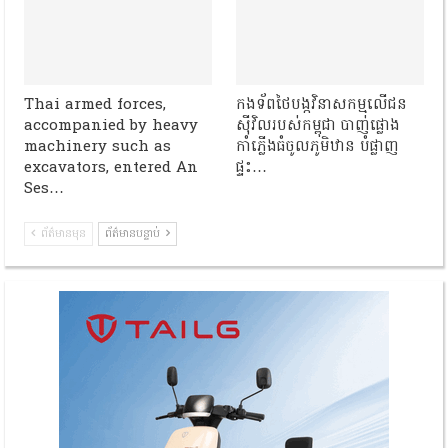
Thai armed forces,
កងទ័ពថៃបង្កវិនាសកម្មលើជន
accompanied by heavy
ស៊ីវិលរបស់កម្ពុជា បាញ់ផ្លោង
machinery such as
កាំភ្លើងធំចូលភូមិឋាន បំផ្លាញ
excavators, entered An
ផ្ទះ…
Ses…
ព័ត៌មានមុន
ព័ត៌មានបន្ទាប់