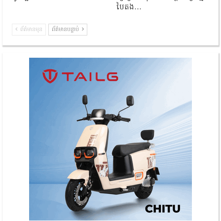
បៃតង…
ព័ត៌មានមុន
ព័ត៌មានបន្ទាប់