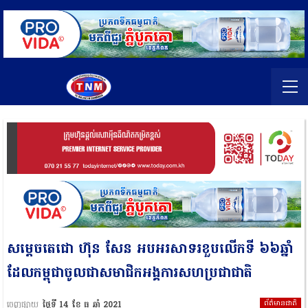
សម្ដេចតេជោ ហ៊ុន សែន អបអរសាទរខួបលើកទី ៦៦ឆ្នាំ
ដែលកម្ពុជាចូលជាសមាជិកអង្គការសហប្រជាជាតិ
ព័ត៌មានជាតិ
ចេញផ្សាយ
ថ្ងៃទី 14 ខែ ធ្នូ ឆ្នាំ 2021