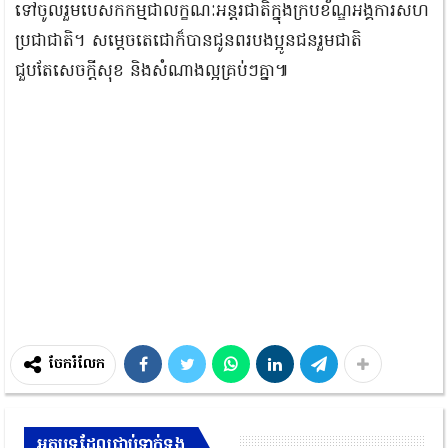
ទៅចូលរួមបេសកកម្មជាលក្ខណៈអន្តរជាតិក្នុងក្របខ័ណ្ឌអង្គការសហ
ប្រជាជាតិ។ សម្ដេចតេជោក៏បានជូនពរបងប្អូនជនរួមជាតិ
ជួបតែសេចក្តីសុខ និងសំណាងល្អគ្រប់ៗគ្នា៕
ចែករំលែក
អត្ថបទដែលជាប់ទាក់ទង