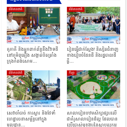
ព័ត៌មានជាតិ
ព័ត៌មានជាតិ
គូភាគី និងអ្នកពាក់ព័ន្ធនឹងវិវាទដី
រៀនធ្វើជាក់ស្ដែង! និស្សិតជំនាញ
នៅភូមិពូធឿង សង្កាត់បិតត្រាំង
ខាងរៀបចំដែនដី និងរដ្ឋបាលដី
ក្រុងកំពង់សោម…
ធ្លី…
ព័ត៌មានជាតិ
កីឡា
សេវាចាំបាច់ ការស្តារ និងថែទាំ
សាលារៀនបឋមសិក្សាផ្សារលើ
ហេដ្ឋារចនាសម្ព័ន្ធនៅក្នុង
ជាគំរូសាលារៀនដ៏ល្អ ដែលបាន
មូលដ្ឋាន…
ប្រើប្រាស់មុខងារនៃស្ថាបត្យកម្ម