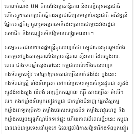
គោលបំណង UN គឺការថែរក្សាសន្តិភាព និងសន្តិសុខអន្តរជាតិ
លើកស្ទួយសហប្រតិបត្តិការអន្តរជាតិក្រោមច្បាប់អន្តរជាតិ អភិវឌ្ឍន៍
ផ្នែកសេដ្ឋកិច្ច ចូលរួមអន្តរាគមន៍ដោះស្រាយជម្លោះរវាងរដ្ឋជា
សមាជិក និងបញ្ចៀសមិនឱ្យមានសង្គ្រាមលោក។
សម្ដេចតេជោនាយករដ្ឋមន្ត្រីគូសបញ្ជាក់ថា កម្ពុជាបានចូលរួមយ៉ាង
សកម្មនៅក្នុងសកម្មភាពថែរក្សាសន្តិភាព ស្ថិរភាព ដែលក្នុងរយៈ
ពេល ជាង១០ឆ្នាំកន្លងទៅនេះ កម្ពុជារបស់យើងបានបញ្ជូន
កងទ័ពមួកខៀវ ទៅក្រៅប្រទេសជាច្រើននាក់ផងដែរ ក្នុងនោះ
កងទ័ពជាស្ត្រី ទាំងទ័ពបុរស ទៅកាន់ប្រទេសមួយចំនួនដូចជា ស៊ូដង់
ស៊ូដង់ខាងត្បូង លីបង់ អាហ្វ្រិកកណ្តាល ស៊ីរី សាយប្រឹស ម៉ាលី។
ល។ កងកម្លាំងទ័ពមួកខៀវកម្ពុជា ជាកម្លាំងជំនាញ ផ្នែកវិស្វកម្ម
កម្លាំងពេទ្យកម្រិត២ កម្លាំងបោសសម្អាតមីន កម្លាំងអាវុធហត្ថ និង
កម្លាំងកម្ចេចយុទ្ធភ័ណ្ឌមិនទាន់ផ្ទុះ ហើយកាលពីពេលថ្មីៗនេះ កម្ពុជា
បានជាប់ជាប្រទេសនាំមុខគេ ដែលផ្តល់ឱកាសឱ្យនារីកងទ័ពមួកខៀវ