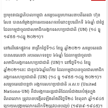
ប្រមុខរាជរដ្ឋាភិបាលកម្ពុជា សម្ដេចអគ្គមហាសេនាបតីតេជោ ហ៊ុន
សែន បានសម្ដែងនូវការអបអរសាទរចំពោះខួបលើកទី ៦៦ឆ្នាំ ជាថ្ងៃ
ដែលកម្ពុជាចូលជាសមាជិកអង្គការសហប្រជាជាតិ (UN) (១៤ ធ្នូ
១៩៥៥-១៤ធ្នូ ២០២១)។
នៅលើផេកផ្លូវការ នាព្រឹកថ្ងៃទី១៤ ខែធ្នូ ឆ្នាំ២០២១ សម្ដេចតេជោ
បានសរសេរថា អបអរសាទរខួប ៦៦ឆ្នាំ ដែលកម្ពុជាចូលជា
សមាជិកអង្គការសហប្រជាជាតិ (UN)។ នៅថ្ងៃទី១៤ ខែធ្នូ
ឆ្នាំ២០២១នេះ ជាខួប៦៦ឆ្នាំហើយ ដែលកម្ពុជាបានចូលជាសមាជិក
អង្គការសហប្រជាជាតិ (UN) (១៤ ធ្នូ ១៩៥៥-១៤ធ្នូ ២០២១)។
សម្ដេចតេជោបន្តថា អង្គការសហប្រជាជាតិ អ.ស.ប (United
Nations-UN) គឺជាអង្គការអន្តរជាតិដែលធំជាងគេបំផុតក្នុង
ពិភពលោក ត្រូវបានបង្កើតឡើងតាំងពីថ្ងៃទី២៤ ខែតុលា ឆ្នាំ១៩៤៥
ក្រោយសង្គ្រាមលោកលើកទី២ត្រូវបានបញ្ចប់ (១៩៣៩-១៩៤៥)។