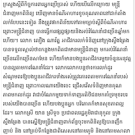
ក្រសួងស្តីពីកិច្ចការពារអ្នកប្រើប្រាស់ ហើយបើលើកក្រោយ មន្ត្រី
ជំនាញមកពិនិត្យ ឃើញមានចំណីអាហារខូចគុណភាពនៅដាក់តាំង
លក់បែបនេះទៀត នឹងត្រូវផាកពិន័យទៅតាមច្បាប់ស្តីពីចំណីអាហារ
ព្រោះមន្ត្រីជំនាញ បានធ្វើការផ្សព្វផ្សាយនិងអប់រំណែនាំជាច្រើនឆ្នាំមក
ហើយ។ លោក លឿង ណារ័ត្ន អាជីវករលក់ទំនិញនៅក្រុងស្ទឹងត្រែង
បានទទួលស្គាល់ថា៖កន្លងមកពិតជាមានមន្ត្រីជំនាញ មកអប់រំណែនាំ
ច្រើនលើកច្រើនសាមែន ហើយក៏មានបងប្អូនអាជីវករមួយចំនួនអនុវត្ត
បានល្អតាមការណែនាំដែរ។ លោកលោកបន្តថា៖ការលក់ដូរ
សំណូមពរឱ្យបងប្អូនអាជីវករទាំងអស់ត្រូវគោរពតាមការណែនាំរបស់
មន្ត្រីជំនាញ ព្រោះកាលណាយើងចេះ ជ្រើសរើសទំនិញមានគុណ
ភាពមកលក់ដូរ វាជាចំណែកមួយទាក់ទាញអតិថិជនមកគាំទ្រមុខរបរ
របស់យើងបានច្រើន ហើយបងប្អូនអ្នក បរិភោគក៏មានសុខភាពល្អ
ដែរ។ លោកស្រី យាន ស្រីទូច ប្រជាពលរដ្ឋភូមិរាជានុកូល ក្រុង
ស្ទឹងត្រែង បានស្នើឱ្យមន្ត្រីជំនាញពាក់ព័ន្ធចុះមកពិនិត្យឱ្យបានញឹក
ញាប់ និង នៅគ្រប់ទីកន្លែងជាពិសេសនៅតាមភូមិ និងនៅតាមសាលា