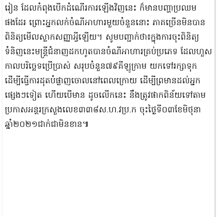
រៀន ដែលកំពុងបើកដំណើរការឡើងវិញនេះ ក៏មានបញ្ហាប្រឈម
ផងដែរ ព្រោះអ្នកលក់ចំណីអាហារមួយចំនួននោះ ភាគច្រើនមិនបាន
ពិនិត្យមើលស្លាកសញ្ញាអ្វីឡើយ។ សូមបញ្ជាក់ថា៖ក្នុងការចុះពិនិត្យ
ទំនិញនេះមន្ត្រីជំនាញដកហូតបានចំណីអាហារគ្រប់ប្រភេទ ដែលហួស
កាលបរិច្ឆេទប្រើប្រាស់ សរុបចំនួន៧៩គីឡូក្រាម យកទៅរក្សាទុក
ដើម្បីធ្វើការដុតបំផ្លាញចោលនៅពេលក្រោយ ដើម្បីព្រមានដល់អ្នក
ផ្សេងៗទៀត ហើយបើមាន ដូចលើកនេះ នឹងត្រូវផាកពិន័យទៅតាម
ប្រកាសអន្តរក្រសួងលេខ៣៣៨ស.ហ.វប្រ.ក ចុះថ្ងៃទី០៣ខែមិថុនា
ឆ្នាំ២០២១ជាក់ជាមិនខាន៕