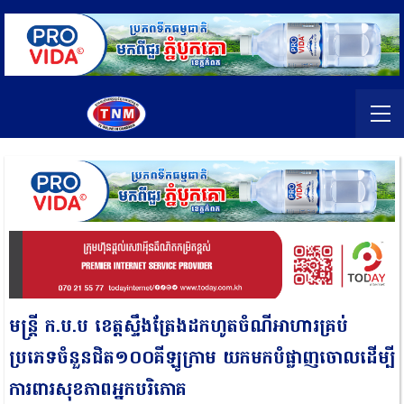
មន្ត្រី ក.ប.ប ខេត្តស្ទឹងត្រែងដកហូតចំណីអាហារគ្រប់
ប្រភេទចំនួនជិត១០០គីឡូក្រាម យកមកបំផ្លាញចោលដើម្បី
ការពារសុខភាពអ្នកបរិភោគ