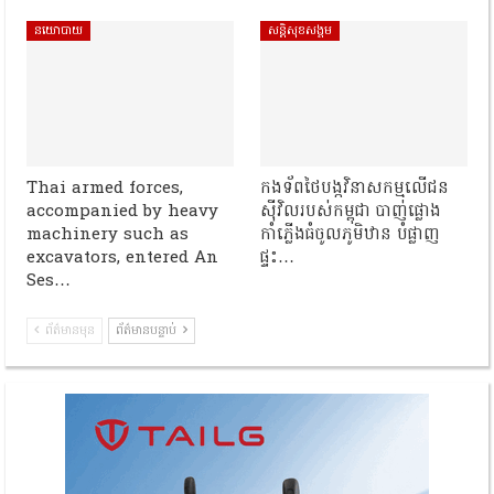
នយោបាយ
សន្តិសុខសង្គម
Thai armed forces,
កងទ័ពថៃបង្កវិនាសកម្មលើជន
accompanied by heavy
ស៊ីវិលរបស់កម្ពុជា បាញ់ផ្លោង
machinery such as
កាំភ្លើងធំចូលភូមិឋាន បំផ្លាញ
excavators, entered An
ផ្ទះ…
Ses…
ព័ត៌មានមុន
ព័ត៌មានបន្ទាប់