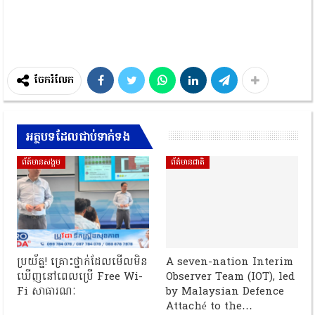
ចែករំលែក
អត្ថបទដែលជាប់ទាក់ទង
ព័ត៍មានសង្គម
ព័ត៌មានជាតិ
ប្រយ័ត្ន! គ្រោះថ្នាក់ដែលមើលមិន
A seven-nation Interim
ឃើញនៅពេលប្រើ Free Wi-
Observer Team (IOT), led
Fi សាធារណៈ
by Malaysian Defence
Attaché to the…