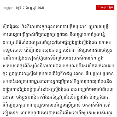
សន្តិសុខសង្គម
ចេញផ្សាយ
ថ្ងៃទី 9 ខែ ធ្នូ ឆ្នាំ 2021
ស្ទឹងត្រែង៖ ចំណីអាហារខូចគុណភាពជាច្រើនប្រភេទ ត្រូវបានមន្ត្រី
ការពារអ្នកប្រើប្រាស់កិច្ចការប្រកួតប្រជែង និងបង្ក្រាបការក្លែងបន្លំ
ដកហូតពីទីតាំងបងប្អូនលក់ដូរនៅតាមផ្ទះក្នុងក្រុងស្ទឹងត្រែង យកមក
កម្ទេចចោល ដើម្បីការពារសុខភាពអ្នកបរិភាគ និងព្រមានដល់បងប្អូន
អាជីវករផ្សេងៗទៀតកុំឱ្យយកទំនិញបែបនេះមកតាំងលក់។ ក្នុង
សកម្មភាពចុះពិនិត្យចំណីអាហារដែលបងប្អូនអាជីវករតាំងលក់នៅតាម
ផ្ទះ ក្នុងក្រុងខេត្តស្ទឹងត្រែងកាលពីថ្ងៃទី០៨ធ្នូ លោក គឹម ប្រុស ប្រធាន
សាខានៃអគ្គនាយកដ្ឋានការពារអ្នកប្រើប្រាស់កិច្ចការប្រកួតប្រជែងនិង
បង្ក្រាបការក្លែងបន្លំប្រចាំនៅខេត្តស្ទឹងត្រែង បានបញ្ជាក់ថា៖ចាប់ពីពេល
នេះទៅ បងប្អូនអាជីវករទាំងអស់ត្រូវភ្ញាក់រលឹកខ្លួនឯង មិនត្រូវយក
ទំនិញខូចគុណភាពឬហួសកាលបរិច្ឆេទប្រើប្រាស់ មកដាក់តាំង លក់
ទៀតទេ។ លោកបន្តថា៖នេះជាករណីល្មើសទៅនឹងប្រកាសរបស់អន្តរ