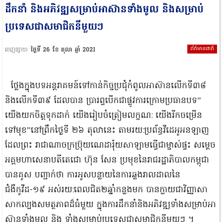
ដឹកនាំ និងអភិវឌ្ឍសម្រាប់អាស៊ានទាំងមូល និងសម្រាប់
ប្រទេសជាសមាជិកនីមួយៗ
ព័ត៌មានជាតិ
ចេញផ្សាយ
ថ្ងៃទី 26 ខែ តុលា ឆ្នាំ 2021
ថ្លែងក្នុងបទអន្តរាគមន៍ទៅកាន់កិច្ចប្រជុំកំពូលអាស៊ានលើកទី៣៨
និងលើកទី៣៩ ដែលបាន ប្រារព្វបើកជាផ្លូវការក្រោមប្រធានបទ”
យើងយកចិត្តទុកដាក់ យើងរៀប​ចំត្រៀមលក្ខណ: យើងរីកចម្រើន
ទៅមុខ”នៅព្រឹកថ្ងៃទី ២៦ តុលានេះ តាមរយ:ប្រព័ន្ធវីដេអូអនឡាញ
ដែលព្រះ រាជាណាចក្រប៊្រុយណេដារ៉ុយសាឡាមធ្វើជាម្ចាស់ផ្ទះ សម្តេច
អគ្គមហាសេនាបតីតេជោ ហ៊ុន សែន ប្រមុខនៃរាជរដ្ឋាភិបាលកម្ពុជា
បានគូស បញ្ជាក់ថា ការអូសបន្លាយនៃការឆ្លងរាលដាលនៃ
ជំងឺកូវីដ-១៩ អស់រយ:ពេលជិត២ឆ្នាំកន្លងមក បានក្លាយ​ជា​វិញ្ញាសា
សាកល្បងសមត្ថភាពដ៏ធំមួយ ក្នុងការដឹកនាំនិងអភិវឌ្ឍទាំងសម្រាប់អា
ស៊ានទាំងមូល និង ទាំងសម្រាប់ប្រទេសជាសមាជិកនីមួយៗ ។