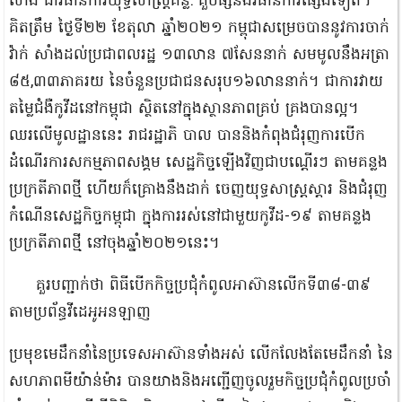
សាំង ជាវិធានការយុទ្ធសាស្រ្តគន្លឹ: គួបផ្សំនិងវិធានការផ្សេងទៀត។
គិតត្រឹម ថ្ងៃទី២២ ខែតុលា ឆ្នាំ២០២១ កម្ពុជាសម្រេចបាននូវការចាក់
វ៉ាក់ សាំងដល់ប្រជាពលរដ្ឋ ១៣លាន ៧​សែន​នាក់ សមមូលនឹងអត្រា
៨៥,៣៣ភាគរយ នៃចំនួនប្រជាជនសរុប១៦លាននាក់។ ជាការវាយ
តម្លៃជំងឺកូវីដនៅកម្ពុជា ស្ថិតនៅក្នុងស្ថានភាពគ្រប់ គ្រងបានល្អ។
ឈរលើមូលដ្ឋាននេះ រាជរដ្ឋាភិ បាល បាននិងកំពុងជំរុញការបើក
ដំណើរការសកម្មភាពសង្គម សេដ្ឋកិច្ចឡើងវិញជាបណ្តើរៗ តាមគន្លង​
ប្រក្រតីភាពថ្មី ហើយក៏គ្រោងនឹងដាក់ ចេញយុទ្ធសាស្រ្តស្តារ និងជំរុញ
កំណើនសេដ្ឋកិច្ចកម្ពុជា ក្នុង​ការរស់នៅជាមួយកូវីដ-១៩ តាមគន្លង
ប្រក្រតីភាពថ្មី នៅចុងឆ្នាំ២០២១នេះ។
គួរបញ្ជាក់ថា ពិធីបើកកិច្ចប្រជុំកំពូលអាស៊ានលើកទី៣៨-៣៩
តាមប្រព័ន្ធវីដេអូអនឡាញ
ប្រមុខមេដឹកនាំនៃប្រទេសអាស៊ានទាំងអស់ លើកលែងតែមេដឹកនាំ នៃ​
សហ​ភាព​មីយ៉ាន់ម៉ារ បានយាងនិងអញ្ជើញចូលរួមកិច្ចប្រជុំកំពូលប្រចាំ