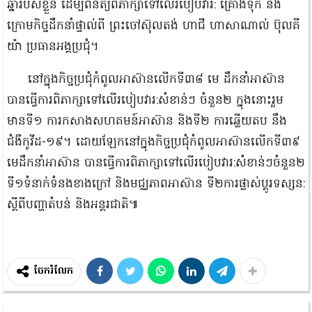
ឆ្នាំរបស់ខ្លួន ដើម្បីពិនិត្យពិភាក្សា​ទៅលើរបៀបវារ: គ្រោងទុក និង
ក្រោមកិច្ចដឹកនាំផ្ទាល់ពី ព្រះចៅស៊ុលតង់ ហាជី ហាសាណាល់ ប៊ុលគី​
យ៉ា ប្រធានអង្គប្រជុំ។​
នៅក្នុងកិច្ចប្រជុំកំពូលអាស៊ានលើកទី៣៨ មេ ដឹកនាំអាស៊ាន
បានធ្វើ​ការ​ពិភាក្សាទៅលើរបៀបវារ:សំខាន់ៗ ចំនួន២ ក្នុងនោះរួម
មានទី១ ការកសាងសហគមន៍អាស៊ាន និង​ទី២ ការឆ្លើយតប នឹង
ជំងឺកូវីដ-១៩។ ដោយឡែកនៅក្នុងកិច្ចប្រជុំកំពូលអាស៊ានលើកទី៣៩
មេដឹកនាំ​អាស៊ាន បានធ្វើការពិភាក្សាទៅលើរបៀបវារ:សំខាន់ៗចំនួន២
ទី១ទំនាក់ទំនងខាងក្រៅ និងមជ្ឈ​ភាពអាស៊ាន ទី២ការផ្លាស់ប្តូរទស្សន:
ស្តីពីបញ្ហាតំបន់ និងអន្តរជាតិ៕
ចែករំលែក