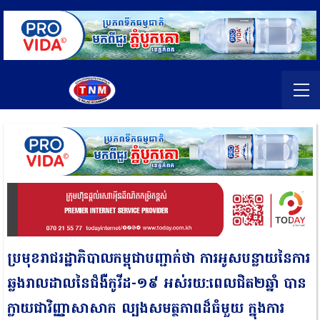
ប្រមុខរាជរដ្ឋាភិបាលកម្ពុជាបញ្ជាក់ថា ការអូសបន្លាយនៃការ
ឆ្លងរាលដាលនៃជំងឺកូវីដ-១៩ អស់រយ:ពេលជិត២ឆ្នាំ បាន
ក្លាយ​ជា​វិញ្ញាសាសាក ល្បងសមត្ថភាពដ៏ធំមួយ ក្នុងការ