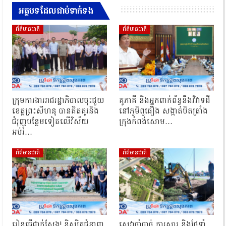
អត្ថបទដែលជាប់ទាក់ទង
ព័ត៌មានជាតិ
ព័ត៌មានជាតិ
ក្រុមការងាររាជរដ្ឋាភិបាលចុះជួយ
គូភាគី និងអ្នកពាក់ព័ន្ធនឹងវិវាទដី
ខេត្តព្រះសីហនុ បានគិតគូរនិង
នៅភូមិពូធឿង សង្កាត់បិតត្រាំង
ជំរុញបន្ថែមទៀតលើវិស័យ
ក្រុងកំពង់សោម…
អប់រំ…
ព័ត៌មានជាតិ
ព័ត៌មានជាតិ
រៀនធ្វើជាក់ស្ដែង! និស្សិតជំនាញ
សេវាចាំបាច់ ការស្តារ និងថែទាំ