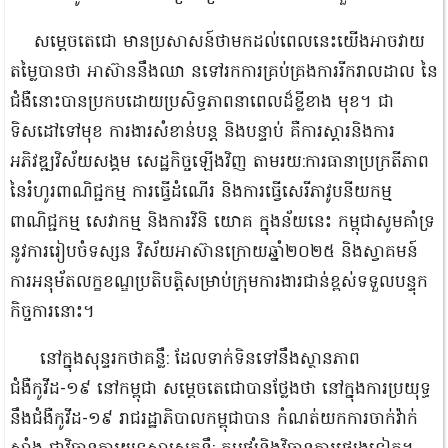
សម្តេចតេជោ មានប្រសាសន៍ថាមកដល់ពេលនេះយើងអាចវាយ
តម្លៃបានថា អាស៊ាននឹងឈា នទៅរកការគ្រប់គ្រងការរីករាលដាល នៃ
ជំងឺនោះបានប្រកបដោយប្រសិទ្ធភាពនាពេលដ៏ខ្លីខាង មុខ។ ជា
ទិសដៅទៅមុខ ការងារសំខាន់បន្ត និងបន្ទាប់ គឺការស្តារនិងការ
អភិវឌ្ឍវិស័យសង្គម សេដ្ឋ​កិច្ចឡើងវិញ តាមរយ:ការធានាប្រក្រតីភាព
នៃរំហូរពាណិជ្ជកម្ម ការធ្វើដំណើរ និងការធ្វើសេរីភាវូបនីយកម្ម
ពាណិជ្ជកម្ម សេវាកម្ម និងការវិនិ យោគ ក្នុងន័យនេះ កម្ពុជាសូមគាំទ្រ
នូវការរៀបចំទស្សន វិស័យអាស៊ានក្រោយឆ្នាំ២០២៥ និងស្វាគមន៍
ការអនុម័តលក្ខខណ្ឌប្រតិបត្តិសម្រាប់ក្រុមការងារជាន់ខ្ពស់ទទួលបន្ទុក
កិច្ចការនោះ។
នៅក្នុងសុន្ទរកថាគន្លឹ: ដែលទាក់ទិនទៅនឹងស្ថានភាព
ជំងឺកូវីដ-១៩ នៅកម្ពុជា សម្តេចតេជោបានថ្លែងថា នៅក្នុងការប្រយុទ្ធ
នឹងជំងឺកូវីដ-១៩ រាជរដ្ឋាភិបាលកម្ពុជាបាន កំណត់យកការចាក់វ៉ាក់