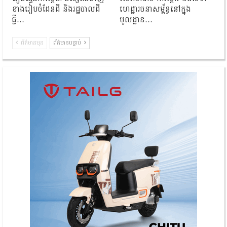
ខាងរៀបចំដែនដី និងរដ្ឋបាលដី
ហេដ្ឋារចនាសម្ព័ន្ធនៅក្នុង
ធ្លី…
មូលដ្ឋាន…
ព័ត៌មានមុន
ព័ត៌មានបន្ទាប់