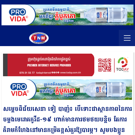
សម្តេចពិជ័យសេនា ទៀ បាញ់៖ បើទោះជាស្ថានភាពនៃការ
ចម្លងមេរោគកូវីដ-១៩ ហាក់មានការថមថយបន្តិច តែការ
គំរាមកំហែងនៅមានកម្រិតខ្ពស់គួរឱ្យបារម្ភ។ សូមបងប្អូន