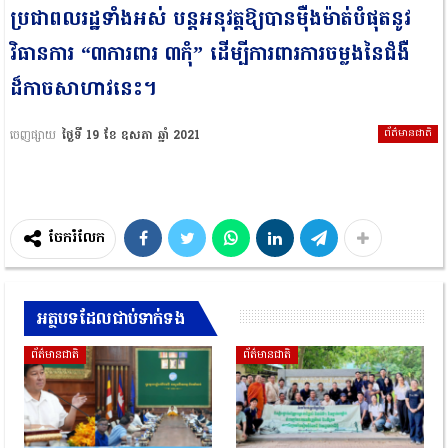
ប្រជាពលរដ្ឋទាំងអស់ បន្តអនុវត្តឱ្យបានម៉ឺងម៉ាត់បំផុតនូវ
វិធានការ “៣ការពារ ៣កុំ” ដើម្បីការពារការចម្លងនៃជំងឺ
ដ៏កាចសាហាវនេះ។
ព័ត៌មានជាតិ
ចេញផ្សាយ
ថ្ងៃទី 19 ខែ ឧសភា ឆ្នាំ 2021
ចែករំលែក
អត្ថបទដែលជាប់ទាក់ទង
ព័ត៌មានជាតិ
ព័ត៌មានជាតិ