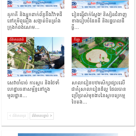
គូភាគី និងអ្នកពាក់ព័ន្ធនឹងវិវាទដី
រៀនធ្វើជាក់ស្ដែង! និស្សិតជំនាញ
នៅភូមិពូធឿង សង្កាត់បិតត្រាំង
ខាងរៀបចំដែនដី និងរដ្ឋបាលដី
ក្រុងកំពង់សោម…
ធ្លី…
ព័ត៌មានជាតិ
កីឡា
សេវាចាំបាច់ ការស្តារ និងថែទាំ
សាលារៀនបឋមសិក្សាផ្សារលើ
ហេដ្ឋារចនាសម្ព័ន្ធនៅក្នុង
ជាគំរូសាលារៀនដ៏ល្អ ដែលបាន
មូលដ្ឋាន…
ប្រើប្រាស់មុខងារនៃស្ថាបត្យកម្ម
បៃតង…
ព័ត៌មានមុន
ព័ត៌មានបន្ទាប់