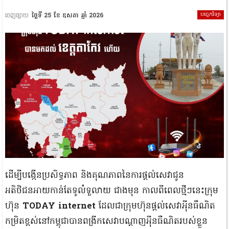
បច្ចេកវិទ្យា
ចេញផ្សាយ
ថ្ងៃទី 25 ខែ ឧសភា ឆ្នាំ 2026
ដេីម្បីបង្កេីនប្រសិទ្ធភាព និងគុណភាពនៃការផ្តល់សេវាជូន
អតិថិជនអាយកាន់តែទូលំទួលាយ ជាងមុន កាលពីពេលថ្មីៗនេះក្រុម
ហ៊ុន
TODAY internet​
ដែលជាក្រុមហ៊ុនផ្ដល់សេវាអុីនធឺណិត
កម្រិតខ្ពស់នៅកម្ពុជាបានពង្រីកសេវាបណ្ដាញអុីនធឺណិតរបស់ខ្លួន