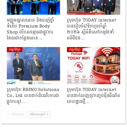
មជ្ឈមណ្ឌលតោន និងបាញ់ថ្នាំ
ក្រុមហ៊ុន TODAY internet
ទំនើប Premium Body
បានរៀបចំវេទិកាប្រចាំឆ្នាំ
Shop បើកសម្ពោធជាផ្លូវការ
២០២៦ ស្ដីអំពីសេវាកម្មថែទាំ
ដែលជាកន្លែងតោន​​…
អតិថិជន…
បច្ចេកវិទ្យា
បច្ចេកវិទ្យា
ក្រុមហ៊ុន RHINO Solutions
ក្រុមហ៊ុន TODAY internet
Co., Ltd. បានដាក់ដំណើរការជា
បានដាក់ចេញនូវកញ្ចប់អុីនធឺណិត
ផ្លូវការនូវ…
គេហដ្ឋានថ្មី…
ព័ត៌មានមុន
ព័ត៌មានបន្ទាប់