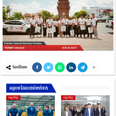
ចែករំលែក
អត្ថបទដែលជាប់ទាក់ទង
បច្ចេកវិទ្យា
បច្ចេកវិទ្យា