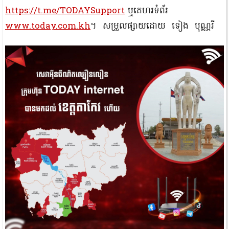
https://t.me/TODAYSupport
ឬគេហរទំព័រ
www.today.com.kh
។ សម្រួលផ្សាយដោយ ទៀង បុណ្ណរី