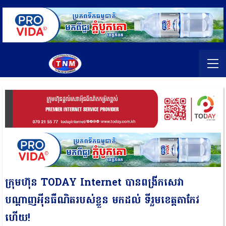
ក្រុមហ៊ុន TODAY Internet បានពង្រីកសេវា
បណ្ដាញអុីនធឺណិតរបស់ខ្លួន មកដល់ ទីរួមខេត្តតាកែវ
ហើយ!