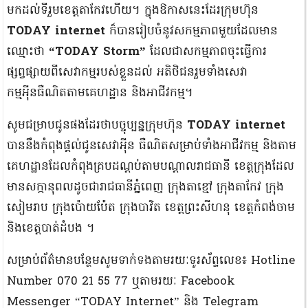
មកដល់ទីរួមខេត្តតាកែវហើយ។ ​ក្នុងឱកាសនេះដែរក្រុមហ៊ុន
TODAY internet
ក៏បានរៀបចំនូវសកម្មភាពមួយដែលមាន
ឈ្មោះថា
“TODAY Storm”
ដែលជាសកម្មភាពចុះធ្វើការ
ផ្សព្វផ្សាយពីសេវាកម្មរបស់ខ្លួនដល់ អតិថិជនរួមទាំងសេវា
កម្មអុីនធឺណិតតាមគេហដ្ឋាន និងអាជីវកម្ម។​​​
សូមជម្រាបជូនផងដែរថាបច្ចុប្បន្នក្រុមហ៊ុន
TODAY internet
បាននឹងកំពុងផ្តល់ជូនសេវាអុីន ធឺណិតសម្រាប់ទាំងអាជីវកម្ម និងតាម
គេហដ្ឋានដែលកំពុងគ្របដណ្តប់តាមបណ្ដាលរាជធានី ខេត្តក្រុងដែល
មានសក្កានុពលដូចជារាជធានីភ្នំពេញ ក្រុងតាខ្មៅ ក្រុងតាកែវ ក្រុង
សៀមរាប ក្រុងប៉ោយប៉ែត ក្រុងបាវិត ខេត្តព្រះសីហនុ ខេត្តកំពង់ចាម
និងខេត្តបាត់ដំបង ។
សម្រាប់ព័ត៌មានបន្ថែមសូមទាក់ទងតាមរយៈទូរស័ព្ទលេខ៖ Hotline
Number 070 21 55 77 ឬតាមរយៈ Facebook
Messenger “TODAY Internet” និង Telegram