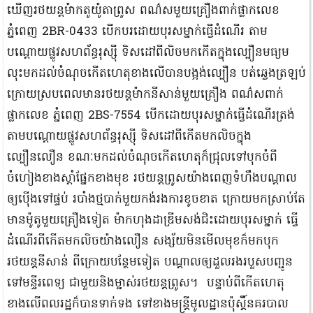
ឃើញរថយន្តម៉ាកតូយ៉ូតាព្រូស ពណ៌សមួយគ្រឿងពាក់ផ្លាកលេខ
ភ្នំពេញ 2BR-0433 បើកបរដោយបុរសម្នាក់ធ្វើដំណើរ តាម
បណ្តោយផ្លូវសហព័ន្ធរុស្ស៊ី ទិសដៅពីលិចមកកើតក្នុងល្បឿនមធ្យម
លុះមកដល់ចំណុចកើតហេតុខាងលើបានបង្អង់ល្បឿន បត់ឆ្វេងត្រឡប់
ក្រោយស្របពេលមានរថយន្តម៉ាកនីសាន់មួយគ្រឿង ពណ៌សពាក់
ផ្លាកលេខ ភ្នំពេញ 2BS-7554 បើកដោយបុរសម្នាក់ធ្វើដំណើរត្រង់
តាមបណ្តោយផ្លូវសហព័ន្ធរុស្ស៊ី ទិសដៅពីកើតមកលិចក្នុង
ល្បឿនលឿន ខណៈមកដល់ចំណុចកើតហេតុក៏ជ្រុលទៅបុកចំពី
ចំហៀងខាងស្តាំផ្នែកខាងមុខ រថយន្តព្រូសយ៉ាងពេញទំហឹងបណ្តាល
ឲ្យប៉ើងទៅផ្ទប់ របាំងថ្មបាក់មួយកង់រងការខូចខាត ក្រោយមកស្រាប់តែ
មានម៉ូតូមួយគ្រឿងទៀត ម៉ាកហុងដាឌ្រីមសង់ជិះដោយបុរសម្នាក់ ធ្វើ
ដំណើរពីកើតមកលិចយ៉ាងលឿន សង្ស័យមិនមើលមុខក៏មកបុក
រថយន្តនីសាន់ ពីក្រោយបន្ថែមទៀត បណ្តាលឲ្យដួលរងរបួសបញ្ជូន
ទៅមន្ទីរពេទ្យ ជាមួយនិងម្ចាស់រថយន្តព្រូស។ បន្ទាប់ពីកើតហេតុ
ខាងលើពលរដ្ឋក៏បានទាក់ទង ទៅខាងមន្ត្រីមូលដ្ឋានប៉ុស្តិ៍នគរបាល