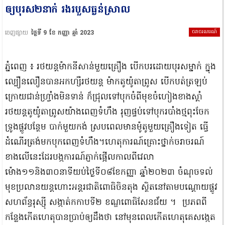
ឲ្យបុរស២នាក់ រងរបួសធ្ងន់ស្រាល
ចរាចរណរណ៍
ចេញផ្សាយ
ថ្ងៃទី 9 ខែ កញ្ញា ឆ្នាំ 2023
ភ្នំពេញ ៖ រថយន្តម៉ាកនីសាន់មួយគ្រឿង បើកបរដោយបុរសម្នាក់ ក្នុង
ល្បឿនលឿនបានអកហ្សឺរថយន្ត ម៉ាកតូយ៉ូតាព្រូស បើកបត់ត្រឡប់
ក្រោយជាន់ហ្រ្វាំងមិនទាន់ ក៏ជ្រុលទៅបុកចំពីមុខចំហៀងខាងស្ដាំ
រថយន្តតូយ៉ូតាព្រូសយ៉ាងពេញទំហឹង រុញផ្ទប់ទៅបុករបាំងថ្មពុះចែក
ទ្រូងផ្លូវបន្ថែម បាក់មួយកង់ ស្របពេលមានម៉ូតូមួយគ្រឿងទៀត ធ្វើ
ដំណើរត្រង់មកបុកពេញទំហឹង។ហេតុការណ៍គ្រោះថ្នាក់ចរាចរណ៍
ខាងលើនេះដែរបង្កការណ៍ភ្ញាក់ផ្អើលកាលពីវេលា
ម៉ោង១១និង៣០នាទីយប់ថ្ងៃទី០៨ខែកញ្ញា ឆ្នាំ២០២៣ ចំណុចទល់
មុខប្រលានយន្តហោះអន្តរជាតិពោធិចិនតុង ស្ថិតនៅតាមបណ្តោយផ្លូវ
សហព័ន្ធរុស្ស៊ី សង្កាត់កកាបទី២ ខណ្ឌពោធិសែនជ័យ ។ ប្រភពពី
កន្លែងកើតហេតុបានប្រាប់ឲ្យដឹងថា នៅមុនពេលកើតហេតុគេសង្កេត