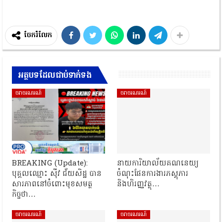
ចែករំលែក
អត្ថបទដែលជាប់ទាក់ទង
ចរាចរណរណ៍
ចរាចរណរណ៍
BREAKING (Update):
នាយការិយាល័យគណនេយ្យ
បុគ្គលឈ្មោះ ស៊ីវ ជ័យសិដ្ឋ បាន
ចំណុះផែនការងារភស្តុភារ
សារភាពនៅចំពោះមុខសមត្ថ
និងហិរញ្ញវត្ថុ…
កិច្ចថា…
ចរាចរណរណ៍
ចរាចរណរណ៍