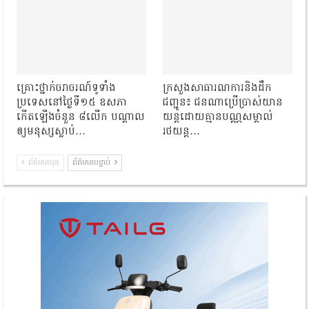
គ្រោះថ្នាក់ចរាចរណ៍ទូទាំង
ក្រសួងសាធារណការនិងដឹក
ប្រទេសនៅថ្ងៃទី១៥ ឧសភា
ជញ្ជូន៖ ជនណាប្រើប្រាស់យាន
កើតឡើងចំនួន ៨លើក បណ្តាល
យន្តដោយគ្មានបណ្ណសម្គាល់
ឲ្យមនុស្សស្លាប់…
រថយន្ត…
ព័ត៌មានមុន
ព័ត៌មានបន្ទាប់