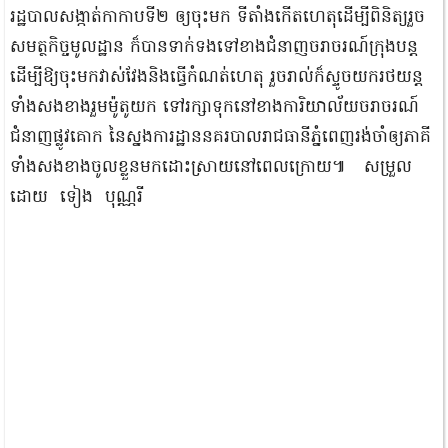
រដ្ឋបាលសង្កាត់កាកាបទី២ ឲ្យចុះមក ទីតាំងកើតហេតុដើម្បីពិនិត្យរួច
សមត្ថកិច្ចមូលដ្ឋាន ក៏បានទាក់ទងទៅខាងជំនាញចរាចរណ៍ក្រុងបន្ត
ដើម្បីឱ្យចុះមកវាស់វែងនិងធ្វើកំណត់ហេតុ រួចរាល់ក៏ស្ទូចយករថយន្ត
ទាំងសងខាងរួមម៉ូតូយក ទៅរក្សាទុកនៅខាងការិយាល័យចរាចរណ៍
ជំនាញផ្លូវគោក នៃស្នងការដ្ឋាននគរបាលរាជធានីភ្នំពេញរង់ចាំឲ្យភាគី
ទាំងសងខាងចូលខ្លួនមកដោះស្រាយនៅពេលក្រោយ៕ សម្រួល
ដោយ ទៀង បុណ្ណរី