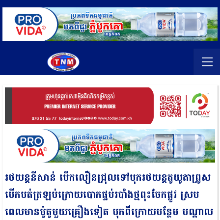
រថយន្តនីសាន់ បើកលឿនជ្រុលទៅបុករថយន្តតូយូតាព្រូស
បើកបត់ត្រឡប់ក្រោយបោកផ្ទប់របាំងថ្មពុះចែកផ្លូវ ស្រប
ពេលមានម៉ូតូមួយគ្រឿងទៀត បុកពីក្រោយបន្ថែម បណ្តាល