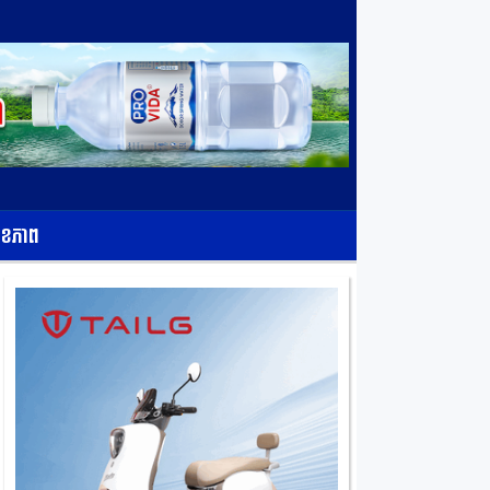
ុខភាព