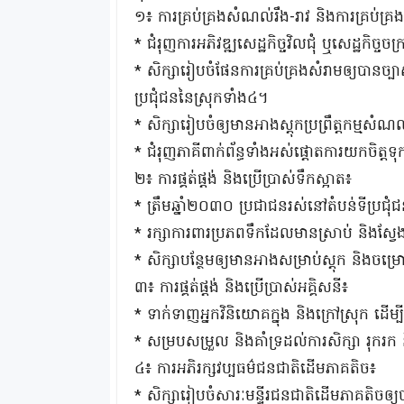
១៖ ការគ្រប់គ្រងសំណល់រឹង-រាវ និងការគ្រប់គ្រ
* ជំរុញការអភិវឌ្ឍសេដ្ឋកិច្ចវិលជុំ ឬសេដ្ឋកិ
* សិក្សារៀបចំផែនការគ្រប់គ្រងសំរាមឲ្យបានច្ប
ប្រជុំជននៃស្រុកទាំង៤។
* សិក្សារៀបចំឲ្យមានអាងស្តុកប្រព្រឹត្តកម្មសំណល
* ជំរុញភាគីពាក់ព័ន្ធទាំងអស់ផ្តោតការយកចិត
២៖ ការផ្គត់ផ្តង់ និងប្រើប្រាស់ទឹកស្អាត៖
* ត្រឹមឆ្នាំ២០៣០ ប្រជាជនរស់នៅតំបន់ទីប្រជ
* រក្សាការពារប្រភពទឹកដែលមានស្រាប់ និងស្វែង
* សិក្សាបន្ថែមឲ្យមានអាងសម្រាប់ស្តុក និងចម្
៣៖ ការផ្គត់ផ្តង់ និងប្រើប្រាស់អគ្គិសនី៖
* ទាក់ទាញអ្នកវិនិយោគក្នុង និងក្រៅស្រុក ដើម្
* សម្របសម្រួល និងគាំទ្រដល់ការសិក្សា រុករ
៤៖ ការអភិរក្សវប្បធម៌ជនជាតិដើមភាគតិច៖
* សិក្សារៀបចំសារៈមន្ទីរជនជាតិដើមភាគតិចឲ