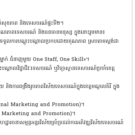
៍សុខភាព និងទេសចរណ៍ផ្ទះទី២។
ឹងគុណភាពទេសចរណ៍ និងធនធានមនុស្ស ក្នុងនោះរួមមាន៖
ត្រូវទទួលការបណ្តុះបណ្តាលប្រកបដោយគុណភាព ស្របតាមស្តង់ដា
ិកម្នាក់ ជំនាញមួយ One Staff, One Skill»។
បណ្តាលវិជ្ជាជីវៈទេសចរណ៍ ឬវិទ្យាស្ថានទេសចរណ៍ប្រចាំខេត្ត
ាយ និងការពង្រឹងរូបភាពវិស័យទេសចរណ៍ក្នុងខេត្តមណ្ឌលគិរី ក្នុង
ditional Marketing and Promotion)។
gital Marketing and Promotion)។
េដ្ឋារចនាសម្ពន្ធអន្តរវិស័យគ្រាំទ្រដល់ការអភិវឌ្ឍវិស័យទេសចរណ៍