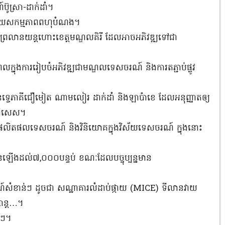
ូស្រា-ដាក់ដាំ។
ទៅដោយសកម្មភាពពហុបំណង។
វឌ្ឍព្រលានយន្តហោះខេត្តមណ្ឌលគិរី ដែលអាចអភិវឌ្ឍទៅជា
លក្នុងការរៀបចំអភិវឌ្ឍជាមណ្ឌលទេសចរណ៍ និងការតភ្ជាប់ផ្លូវ
រំដែនទ្វេភាគីជឿមៀត ណាមលៀរ ដាក់ដាំ និងឡាប៉ាខេ ដែលអនុញ្ញាតឲ្យ
ពិសេស។
ឌ្ឍផលិតផលទេសចរណ៍ និងវិនិយោគក្នុងវិស័យទេសចរណ៍ ក្នុងនោះ
កើនឡើងដល់៧,០០០បន្ទប់ ខណៈដែលបច្ចុប្បន្នមាន
រណ៍សំខាន់ៗ ដូចជា សណ្ឋាគារលំដាប់ផ្កាយ (MICE) ទីលានវាយ
ាន្ត…។
មីៗ។