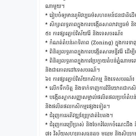
ណាមួយ។
* រៀបចំឲ្យមានភូមិវប្បធម៌សហគមន៍ជនជាតិដើមភា
* សិក្សាលទ្ធភាពក្នុងការបង្កើតសាលាវប្បធម៌ ន
៥៖ ការផ្សារភ្ជាប់វិស័យរ៉ែ និងទេសចរណ៍៖
* កំណត់តំបន់អាទិភាព (Zoning) ក្នុងការទ
* ពិនិត្យលទ្ធភាពក្នុងការបង្កើតសារមន្ទីររ៉ែ ដ
* ពិនិត្យលទ្ធភាពក្នុងការប្រែក្លាយតំបន់ភ្នំណ
និងជាគោលដៅទេសចរណ៍។
៦៖ ការផ្សារភ្ជាប់វិស័យកសិកម្ម និងទេសចរណ៍៖
* លើកទឹកចិត្ត និងទាក់់ទាញការវិនិយោគជ
* បង្កើតស្លាកសញ្ញាសម្គាល់ផលិតផលប្រចាំតំបន់ និ
និងផលិតផលកសិកម្មផ្សេងទៀត។
* ជំរុញការអភិវឌ្ឍខ្សែក្រវាត់បៃតង។
* ជំរុញការប្រើប្រាស់ និងចែករំលែកចំណេះដឹង ន
៧៖ វិស័យសហគ្រាសធុនតូច មធ្យម និងសិប្បកម្