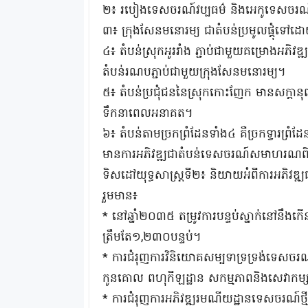
២៖ របៀងទេសចរណ៍វប្បធម៌ និងអេកូទេសចរណ៍ប៊
៣៖ ក្រុងសែនមនោរម្យ ជាតំបន់ប្រមូលផ្ដុំ
៤៖ តំបន់ស្រុកអូររាំង ភ្ជាប់ជាមួយគម្រោងអភិ
តំបន់រណបភ្ជាប់ជាមួយក្រុងសែនមនោរម្យ។
៥៖ តំបន់ប្រជុំជននៃស្រុកកោះញែក មានសក្តានុព
ទឹកនាពេលអនាគត។
៦៖ តំបន់តាមច្រកព្រំដែនទាំង៤ គឺច្រកទ្វារព្
មានការអភិវឌ្ឍជាតំបន់ទេសចរណ៍សមាហរណ
ទិសដៅយុទ្ធសាស្រ្តទី២៖ និយាយអំពីការអភិវ
រួមមាន៖
* នៅឆ្នាំ២០៣៥ តម្រូវការបន្ទប់ស្នាក់នៅនឹង
ត្រឹមតែ១,២៣០បន្ទប់។
* ការជំរុញការវិនិយោគសម្បទាទ្រទ្រង់ទេសច
កូនគោល ពហុកីឡដ្ឋាន សកម្មភាពនិងសេវាកម្ស
* ការជំរុញការអភិវឌ្ឍរមណីយដ្ឋានទេសចរណ៍ថ្