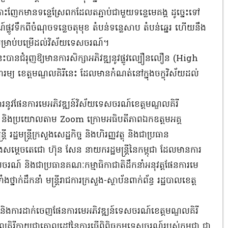
ះញែកមានទន្លេស្រែពកដែលតភ្ជាប់ជាមួយទន្លេមេគង្គ ដូច្នេះទៅ
លូវទឹកពីចំណុចទន្លេចតុមុខ តំបន់ទន្លេសាប តំបន់ឆ្នេរ ហើយនឹង
្រាប់បម្រើដល់វិស័យទេសចរណ៍។
ះបានជំរុញឱ្យមានការសិក្សាអភិវឌ្ឍនូវផ្លូវល្បឿនលឿន (High
រម្យ ខេត្តមណ្ឌលគិរីនេះ ដែលមានកំណត់នៅក្នុងចក្ខុវិស័យដល់
លូវការនូវផែនការមេអភិវឌ្ឍន៍វិស័យទេសចរណ៍ខេត្តមណ្ឌលគិរី
 និងប្រយោលតាម Zoom ក្រោមអធិបតីភាពឯកឧត្ដមអគ្គ
ី រដ្ឋមន្រ្តីក្រសួងសេដ្ឋកិច្ច និងហិរញ្ញវត្ថុ និងជាប្រធាន
ម្តេចតេជោ ហ៊ុន សែន នាយករដ្ឋមន្រ្តីនៃកម្ពុជា ដែលមានការ
េសចរណ៍ និងជាប្រធានគណៈកម្មាធិកាជាតិដឹកនាំអនុវត្តផែនការមេ
នាក់ដឹកនាំ មន្ត្រីរាជការក្រសួង-ស្ថាប័នពាក់ព័ន្ធ រដ្ឋបាលខេត្ត
ៀបចំ និងការដាក់ចេញផែនការមេអភិវឌ្ឍន៍ទេសចរណ៍ខេត្តមណ្ឌលគិរី
ិរីក្លាយជាគោលដៅនៃការធ្វើពិពិធកម្មទេសចរណ៍របស់កម្ពុជា ជា