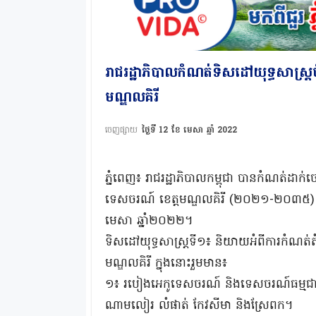
រាជរដ្ឋាភិបាលកំណត់ទិសដៅយុទ្ធសាស្ត្រ
មណ្ឌលគិរី
ចេញផ្សាយ
ថ្ងៃទី 12 ខែ មេសា ឆ្នាំ 2022
ភ្នំពេញ៖ រាជរដ្ឋាភិបាលកម្ពុជា បានកំណត់ដាក់
ទេសចរណ៍ ខេត្តមណ្ឌលគិរី (២០២១-២០៣៥) ដែលត្
មេសា ឆ្នាំ២០២២។
ទិសដៅយុទ្ធសាស្រ្តទី១៖ និយាយអំពីការកំណត់ត
មណ្ឌលគិរី ក្នុងនោះរួមមាន៖
១៖ របៀងអេកូទេសចរណ៍ និងទេសចរណ៍ធម្មជាតិនៃដ
ណាមលៀរ លំផាត់ កែវសីមា និងស្រែពក។