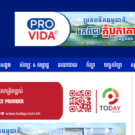
ខសង្គម
សិល្បៈ & កម្សាន្ត
នយោបាយ
កីឡា
បច្ចេកវិទ្យា
ស