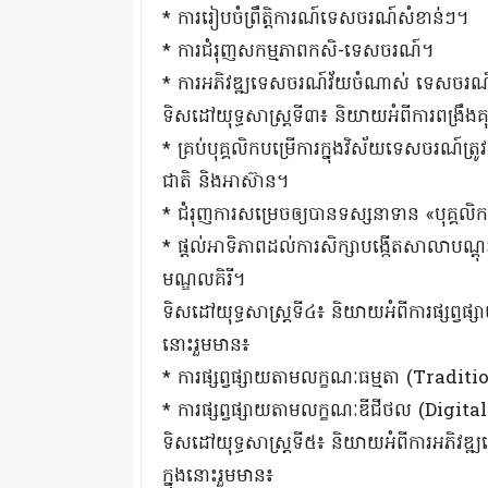
* ការរៀបចំព្រឹត្តិការណ៍ទេសចរណ៍សំខាន់ៗ។
* ការជំរុញសកម្មភាពកសិ-ទេសចរណ៍។
* ការអភិវឌ្ឍទេសចរណ៍វ័យចំណាស់ ទេសចរណ
ទិសដៅយុទ្ធសាស្រ្តទី៣៖ និយាយអំពីការពង្រ
* គ្រប់បុគ្គលិកបម្រើការក្នុងវិស័យទេសចរណ៍
ជាតិ និងអាស៊ាន។
* ជំរុញការសម្រេចឲ្យបានទស្សនាទាន «បុគ្គល
* ផ្តល់អាទិភាពដល់ការសិក្សាបង្កើតសាលាបណ្តុះ
មណ្ឌលគិរី។
ទិសដៅយុទ្ធសាស្រ្តទី៤៖ និយាយអំពីការផ្សព្វផ្ស
នោះរួមមាន៖
* ការផ្សព្វផ្សាយតាមលក្ខណៈធម្មតា (Tra
* ការផ្សព្វផ្សាយតាមលក្ខណៈឌីជីថល (Di
ទិសដៅយុទ្ធសាស្រ្តទី៥៖ និយាយអំពីការអភិវឌ្ឍហ
ក្នុងនោះរួមមាន៖