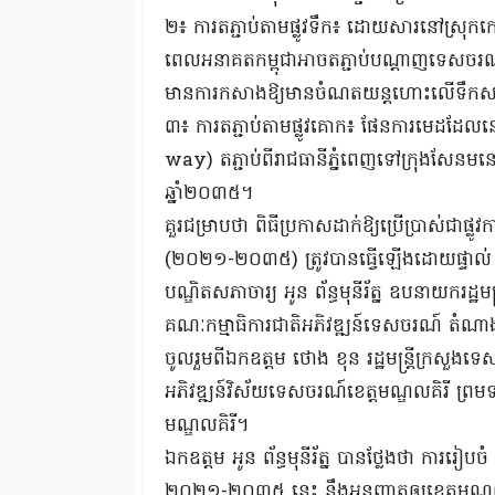
២៖ ការតភ្ជាប់តាមផ្លូវទឹក៖ ដោយសារនៅស្រុកកោ
ពេលអនាគតកម្ពុជាអាចតភ្ជាប់បណ្ដាញទេសចរណ៍ផ្
មានការកសាងឱ្យមានចំណតយន្តហោះលើទឹកសម
៣៖ ការតភ្ជាប់តាមផ្លូវគោក៖ ផែនការមេដដែលនេ
way) តភ្ជាប់ពីរាជធានីភ្នំពេញទៅក្រុងសែនមនោ
ឆ្នាំ២០៣៥។
គួរជម្រាបថា ពិធីប្រកាសដាក់ឱ្យប្រើប្រាស់ជាផ្
(២០២១-២០៣៥) ត្រូវបានធ្វើឡើងដោយផ្ទាល់
បណ្ឌិតសភាចារ្យ អូន ព័ន្ធមុនីរ័ត្ន ឧបនាយករដ្ឋមន្រ្ត
គណៈកម្មាធិការជាតិអភិវឌ្ឍន៍ទេសចរណ៍ តំណាងស
ចូលរួមពីឯកឧត្ដម ថោង ខុន រដ្ឋមន្ត្រីក្រសួងទ
អភិវឌ្ឍន៍វិស័យទេសចរណ៍ខេត្តមណ្ឌលគិរី ព្រមទាំងថ្
មណ្ឌលគិរី។
ឯកឧត្ដម អូន ព័ន្ធមុនីរ័ត្ន បានថ្លែងថា ការរ
២០២១-២០៣៥ នេះ នឹងអនុញ្ញាតឲ្យខេត្តមណ្ឌលគ