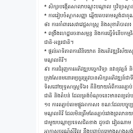
* សិក្សាបង្កើតសាលាបណ្តុះបណ្តាល ឬវិទ្យាស្ថ
* ការរៀបចំស្លាកសញ្ញា ឆ្លើយតបតាមស្តង់ដាគ
៨៖ ការគាំពារសេវាវេជ្ជសាស្ត្រ និងសុខាភិបាល៖
* ពង្រឹងហេដ្ឋារចនាសម្ពន្ធ និងការធ្វើទំនើបកម្ម
ជាតិ-អន្តរជាតិ។
* ផ្តល់អាទិភាពការវិនិយោគ និងអភិវឌ្ឍវិស័យសុខា
មណ្ឌលគិរី។
៩៖ ការជំរុញការអភិវឌ្ឍបច្ចេកវិទ្យា នវានុវត្តន៍ ន
ក្រុងសែនមនោរម្យគួរត្រូវបានសិក្សាអភិវឌ្ឍន៍ជាទ
ទិសដៅយុទ្ធសាស្រ្តទី៦៖ គឺនិយាយអំពីការតភ្ជាប
ជាតិ និងតំបន់ ដែលត្រង់ចំណុចនេះមានពន្យល់ប
១៖ ការតភ្ជាប់តាមផ្លូវអាកាស៖ ខណៈដែលបច្ចុប្ប
មណ្ឌលគិរី ដែលមិនត្រឹមតែតភ្ជាប់រវាងព្រលាន
ជាមួយបណ្ដាប្រទេសជិតខាង ដូចជា វៀតណាម ឡាវ
អាកាសចរណ៍ស៉ីវិល នឹងបញ្ចប់គម្រោងសាងសង