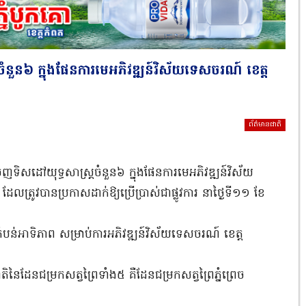
ចំនួន៦ ក្នុងផែនការមេអភិវឌ្ឍន៍វិស័យទេសចរណ៍ ខេត្ត
ព័ត៌មានជាតិ
ចេញទិសដៅយុទ្ធសាស្ត្រចំនួន៦ ក្នុងផែនការមេអភិវឌ្ឍន៍វិស័យ
រូវបានប្រកាសដាក់ឱ្យប្រើប្រាស់ជាផ្លូវការ នាថ្ងៃទី១១ ខែ
ំបន់អាទិភាព សម្រាប់ការអភិវឌ្ឍន៍វិស័យទេសចរណ៍ ខេត្ត
ែនជម្រកសត្វព្រៃទាំង៥ គឺដែនជម្រកសត្វព្រៃភ្នំព្រេច