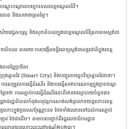
ានបណ្តុះបណ្តាលបច្ចេកទេសខេត្តមណ្ឌលគិរី។
ុណភាព និងសមាមាត្រតម្លៃ។
វិស័យវេជ្ជសាស្ត្រ និងសុខាភិបាលក្នុងខេត្តមណ្ឌលគិរីស្របតាមស្តង់ដា
ភិបាល តាមរយៈការបង្កើតមន្ទីរពេទ្យស្តង់ដាអន្តរជាតិក្នុងខេត្ត
ិងភាពច្នៃប្រឌិត៖
ីក្រុងឆ្លាតវៃ (Smart City) និងបញ្ចូលបច្ចេកវិទ្យាឆ្លាតវៃនានា។
់ ការសម្រួលការធ្វើដំណើរ និងការធ្វើសមាហរណកម្មក្នុងក្របខណ្ឌ
ន្ថែមថា ការតភ្ជាប់ការធ្វើដំណើរនេះគឺមានមធ្យោបាយចំនួន៣៖
ន្នរាជរដ្ឋាភិបាលកំពុងអនុវត្តការសាងសង់ព្រលានយន្តហោះខេត្ត
យន្តហោះក្នុងប្រទេសប៉ុណ្ណោះទេ ថែមទាំងឈានទៅដល់ការតភ្ជាប់
 ថៃជាដើម។ តាមការបញ្ជាក់ពីរដ្ឋលេខាធិការដ្ឋាន
់ព្រលានយន្តហោះនេះនៅចុងឆ្នាំ២០២៣។