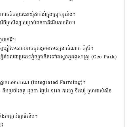
គតិចមួយនៅឃុំដាក់ដាំក្នុងស្រុកអូររាំង។
ិងវិចិត្រសិល្បៈសម្រាប់ជនជាតិដើមភាគតិច។
ាញយករ៉ែ។
ើម្បីឲ្យភ្ញៀវទេសចរអាចចូលរួមមកទស្សនាសំណាក គំរូរ៉ែ។
ាមលៀរដែលជាប្រភេទភ្នំថ្មក្រានីតទៅជាសួនភូគព្ភសាស្រ្ត (Geo Park)
ាកសិដ្ឋានសមាហរណ (Integrated Farming)។
ងប្រចាំខេត្ត ដូចជា ផ្លែប័រ ទុរេន កាហ្វេ ទឹកឃ្មុំ ស្រាផាស់សិន
ិងបចេ្ចកវិទ្យាទំនើប។
ម៖