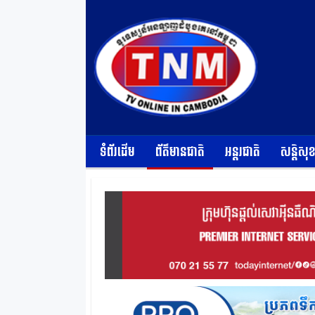
ទំព័រដើម
ព័ត៌មានជាតិ
អន្តរជាតិ
សន្តិសុ